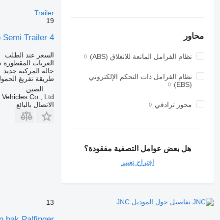
Trailer
19
محاور
4 Axle Side Dump Semi Trailer
السعر عند الطلب
نظام الفرامل المانعة للانغلاق (ABS)
العربات المقطورة ش
حالة المركبة
جديد
نظام الفرامل ذات التحكم الإلكتروني
طريقة تفريغ الحمول
(EBS)
الصين
ehicles Co., Ltd.
الاتصال بالبائع
محور ترادفي
هل بعض عوامل التصفية مفقودة؟
اقتراح تغيير
تفاصيل حول الموديل JNC
13
n bak Palfinger