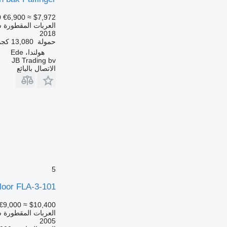
0
€6,900
≈ $7,972
العربات المقطورة 
2018
حمولة
13,080 كجم
هولندا، Ede
JB Trading bv
الاتصال بالبائع
5
loor FLA-3-101
€9,000
≈ $10,400
العربات المقطورة ش
2005