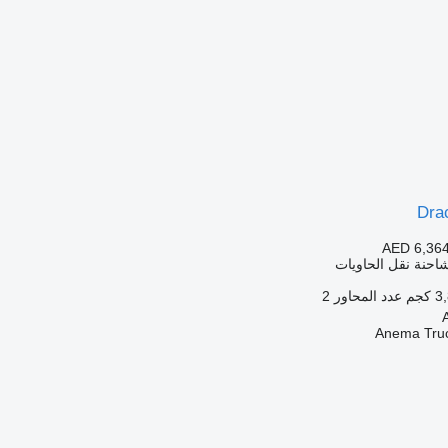
Dra
AED 6,36
احنة نقل الحاويات
كجم
عدد المحاور
2
Anema Truc