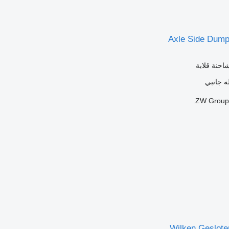
احنة قلابة
ة
جانبي
ZW Group V
Wilken Geslote