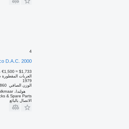
4
co D.A.C. 2000
4
€1,500
≈ $1,733
العربات المقطورة ش
1979
الوزن الصافي
3,860 
هولندا، Alkmaar
ks & Spare Parts
الاتصال بالبائع