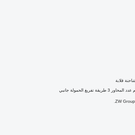
احنة قلابة
عدد المحاور
3
طريقة تفريغ الحمولة
جانبي
ZW Group V