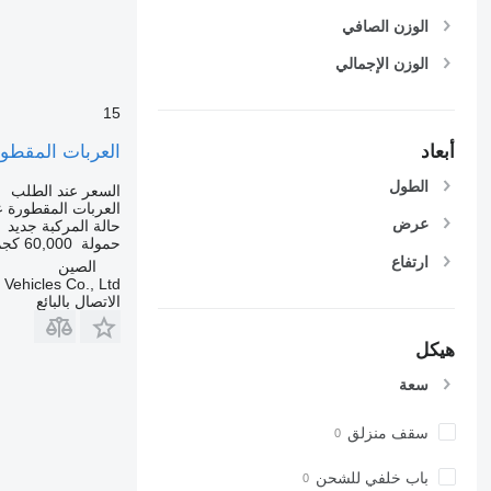
الوزن الصافي
الوزن الإجمالي
15
العربات المقط
أبعاد
الطول
السعر عند الطلب
العربات المقطورة
عرض
حالة المركبة
جديد
حمولة
60,000 كجم
ارتفاع
الصين
ehicles Co., Ltd.
الاتصال بالبائع
هيكل
سعة
سقف منزلق
باب خلفي للشحن