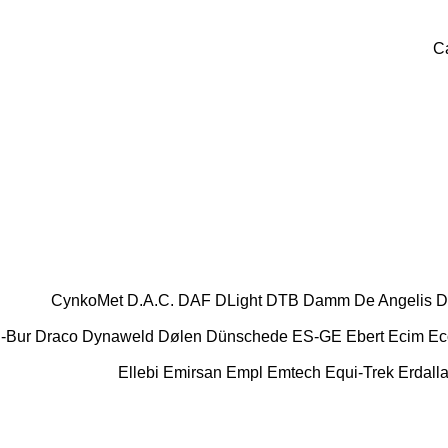
Ca
CynkoMet
D.A.C.
DAF
DLight
DTB
Damm
De Angelis
D
-Bur
Draco
Dynaweld
Dølen
Dünschede
ES-GE
Ebert
Ecim
Ec
Ellebi
Emirsan
Empl
Emtech
Equi-Trek
Erdalla