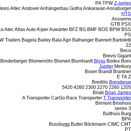
PA
TPW
Z-series
lkoro
Altec
Andover
Anhängerbau Gotha
Ankaravan
Annaburger
HTS
Anssems
GTB
PSX
ca
Atec
Atlas
Auto-Kiper
Auwärter
BFZ
BG
BMF
BOS
BPW
BSS
PS
W Trailers
Bagela
Bailey
Bala Agri
Balhanger
Bannert
Bartoletti
22
Beco
Brevis
Gigant
Binderberger
Blomenröhr
Blomert
Blumhardt
Blyss
Bodex
Boro
Jupiter
Merkury
Boxer
Brandt
Brantner
E
TA
Z
Bredöls
Brenderup
5420
4260
2300
2270
2260
1205
Briab
Brian James
A Transporter
CarGo
Race Transporter
T Transporter
Brimont
Broshuis
3 series
Bulthuis
Burg
BPA
Bussbygg
Butler
Böckmann
CIMC
CMT
PT