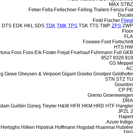
MAX
STBZ
Feber
Fella
Fellechner
Felling Trailers
Fenza
Fiat
Ducato
Finkl
Fischer
Fliegl
K
DTS
EDK
HKL
SDS
TDK
TMK
TPS
TSK
TTS
TWP
ZPS
ZWP
Floor
FLA
Foowee
Ford
Fortschritt
HTS
HW
rtuna
Foss
Foss-Eik
Foster
Frejat
Fruehauf
Fuhrmann
Full
GKB
8527
8328
819
GS Meppel
AC
rg
Gewe
Gheysen & Verpoort
Gigant
Gisebo
Gniotpol
Goldhofer
STN
STZ
TU
Gourdon
CP
PE
Gremo
Groenewegen
DRA
odam
Guillén
Güneş Treyler
H&W
HFR
HKM
HRD
HTF
Hangler
2 JPZL
Hapert
Azure
Indigo
Hertoghs
Hilken
Hipotruk
Hoffmann
Hogstad
Huanmai
Hubière
TPG