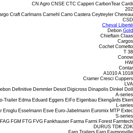
CN Agro
CNSE
CTC
Capperi
CarbonTear
Cardi
202
rgo Craft
Carlmans
Carnehl
Carro
Castera
Ceytreyler
Chereau
CSD
Cheval Liberté
Debon
Gold
Chieftain
Claas
Cargos
Cochet
Cometto
T 38
Conow
HW
Contar
A1010
A 1018
Cramer
Cresci
Cuppers
LVA
ebon
Definitive
Demmler
Desot
Digicross
Dinapolis
Dinkel
Doll
A-series
o-Trailer
Edma
Eduard
Eggers
EiFo
Eigenbau
Ekengårds
Ekeri
L-series
r
Eroglu
Esselmann
Esve
Euro-Jabelmann
Euromix MTP
Extec
S-series
FAG
FGM
FTG
FVG
Fankhauser
Farma
Farmi Forest
Farmtech
DURUS
TDK
ZDK
Faro Trailers
Faro
Faymonville