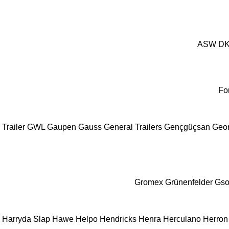
ASW
D
Fo
Trailer
GWL
Gaupen
Gauss
General Trailers
Gençgüçsan
Geo
Gromex
Grünenfelder
Gs
Harryda Slap
Hawe
Helpo
Hendricks
Henra
Herculano
Herron