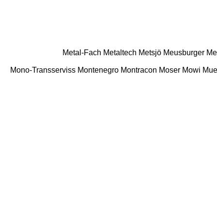
Metal-Fach
Metaltech
Metsjö
Meusburger
Me
Mono-Transserviss
Montenegro
Montracon
Moser
Mowi
Mue