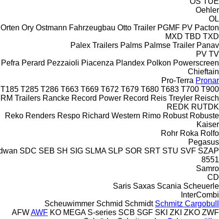
OS
TUE
Oehler
OL
Orten
Ory
Ostmann Fahrzeugbau
Otto Trailer
PGMF
PV
Pacton
MXD
TBD
TXD
Palex Trailers
Palms
Palmse Trailer
Panav
PV
TV
Pefra
Perard
Pezzaioli
Piacenza
Plandex
Polkon
Powerscreen
Chieftain
Pro-Terra
Pronar
T185
T285
T286
T663
T669
T672
T679
T680
T683
T700
T900
RM Trailers
Rancke
Record Power
Record
Reis Treyler
Reisch
REDK
RUTDK
Reko
Renders
Respo
Richard Western
Rimo
Robust
Robuste
Kaiser
Rohr
Roka
Rolfo
Pegasus
dwan
SDC
SEB
SH
SIG
SLMA
SLP
SOR
SRT
STU
SVF
SZAP
8551
Samro
CD
Saris
Saxas
Scania
Scheuerle
InterCombi
Scheuwimmer
Schmid
Schmidt
Schmitz Cargobull
AFW
AWF
KO
MEGA
S-series
SCB
SGF
SKI
ZKI
ZKO
ZWF