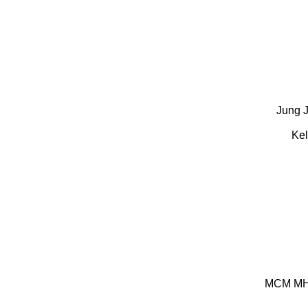
Jung
Kell
MCM
M