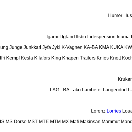
Humer
Hus
Igamet
Igland
Ilsbo
Indespension
Inuma
Jung
Junge
Junkkari
Jyfa
Jyki
K-Vagnen
KA-BA
KMA
KUKA
KW
fri
Kempf
Kesla
Kilafors
King
Knapen Trailers
Knies
Knott
Koc
Kruke
LAG
LBA
Lako
Lamberet
Langendorf
L
Lorenz
Lorries
Loua
HS
MS Dorse
MST
MTE
MTM
MX
Mafi
Makinsan
Mammut
Mand