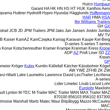
Hulco
Humbaur
Garant
HA
HK
HN
HS
HT
HUK
Xanthos Aero
qvarna
Huttner
Hydrolift
Hypro
Hyundai
Hägglunds
Hüffermann
HAR
HMA
HSA
Ifor Williams Trailers
GH
GX
Istrail
JCB
JD
JPM Trailers
JPM
Jako
Jan
Jansen
Joskin
Jumbo
MV
TV
B
Kaiser
KamAZ
KamCzepka
Kamag
Karavan
Kaupe
Kel-Berg
D-series
S-series
T-series
h
Konar
Kotschenreuther
Kramer
Krampe
Kranman
Kress
Krone
ADP
AZ
Profi Liner
SD
ZZ
Krpan
GP
nmeier
Kröger
Kubix
Kumlin
Källefall
Kärcher
Kässbohrer
Kögel
AW
YWE
ZFHB
ZK
ZW
anz+Marti
Latre
Laumetris
Lawrence David
LeciTrailer
Leciñena
A-series
Lider
Limetec
Livab
Locust
Lohr
Eurolohr
Maxilohr
ult
Lynton
M-TEC
M-Trailer
MAC Trailer
MAN
MAX Trailer
MAZ
870100
856103
856102
837300
rinoise
Marshall
Martz
Matec
Maur Bilpåbygg
Mazzo
McCauley
MAC