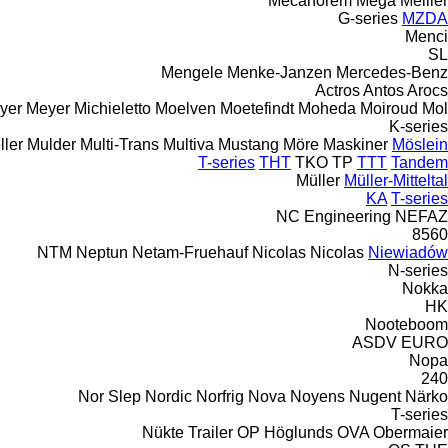
Mecanorem
Mega
Meiller
G-series
MZDA
Menci
SL
Mengele
Menke-Janzen
Mercedes-Benz
Actros
Antos
Arocs
yer
Meyer
Michieletto
Moelven
Moetefindt
Moheda
Moiroud
Mol
K-series
ller
Mulder
Multi-Trans
Multiva
Mustang
Möre Maskiner
Möslein
T-series
THT
TKO
TP
TTT
Tandem
Müller
Müller-Mitteltal
KA
T-series
NC Engineering
NEFAZ
8560
NTM
Neptun
Netam-Fruehauf
Nicolas
Nicolas
Niewiadów
N-series
Nokka
HK
Nooteboom
ASDV
EURO
Nopa
240
Nor Slep
Nordic
Norfrig
Nova
Noyens
Nugent
Närko
T-series
Nükte Trailer
OP Höglunds
OVA
Obermaier