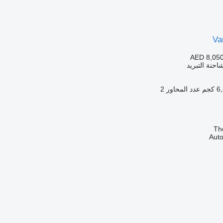
Va
AED 8,05
حنة التبريد
كجم
عدد المحاور
2
Th