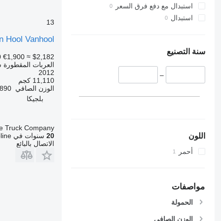
استبدال مع دفع فرق السعر
استبدال
13
n Hool Vanhool
سنة التصنيع
0
€1,900
≈ $2,182
العربات المقطورة شا
2012
–
11,110 كجم
الوزن الصافي
6,890 
بلجيكا
e Truck Company
اللون
20
سنوات في Autoline
الاتصال بالبائع
أحمر
مواصفات
الحمولة
الوزن الصافي