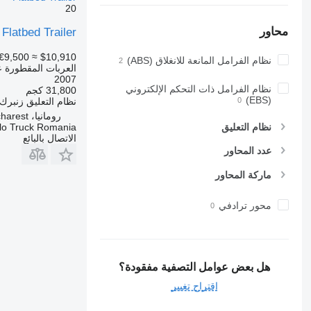
20
محاور
Flatbed Trailer
€9,500
≈ $10,910
نظام الفرامل المانعة للانغلاق (ABS)
العربات المقطورة
2007
نظام الفرامل ذات التحكم الإلكتروني
31,800 كجم
(EBS)
نظام التعليق
زنبرك/
رومانيا، Bucharest
lo Truck Romania
نظام التعليق
الاتصال بالبائع
عدد المحاور
ماركة المحاور
محور ترادفي
هل بعض عوامل التصفية مفقودة؟
اقتراح تغيير