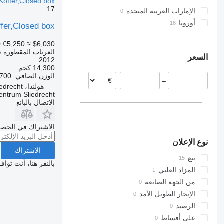
Koffer,Closed box
17
الإمارات العربية المتحدة
T700
ZWP
ZWF
أوروبا
T900
ffer,Closed box
هولندا
0
€5,250
≈ $6,030
بلجيكا
العربات المقطورة 
السعر
فنلندا
2012
14,300 كجم
رومانيا
الوزن الصافي
3,700 
–
النرويج
هولندا، Sliedrecht
entrum Sliedrecht
المجر
الاتصال بالبائع
الاشتراك في الحصو
نوع الإعلان
الاشتراك
بيع
بالنقر هنا، أنت توا
المزاد العلني
من الجهة الصانعة
الإيجار الطويل الأمد
الرصيد
على أقساط