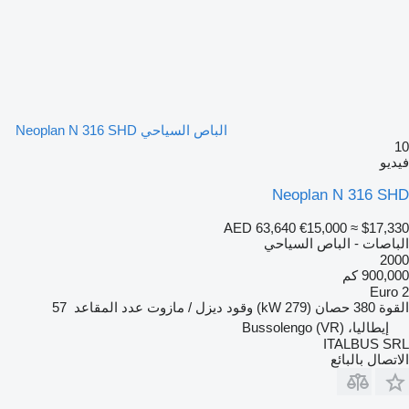
الباص السياحي Neoplan N 316 SHD
10
فيديو
Neoplan N 316 SHD
AED 63,640
€15,000
≈ $17,330
الباصات - الباص السياحي
2000
900,000 كم
Euro 2
القوة
380 حصان (279 kW)
وقود
ديزل / مازوت
عدد المقاعد
57
إيطاليا، Bussolengo (VR)
ITALBUS SRL
الاتصال بالبائع