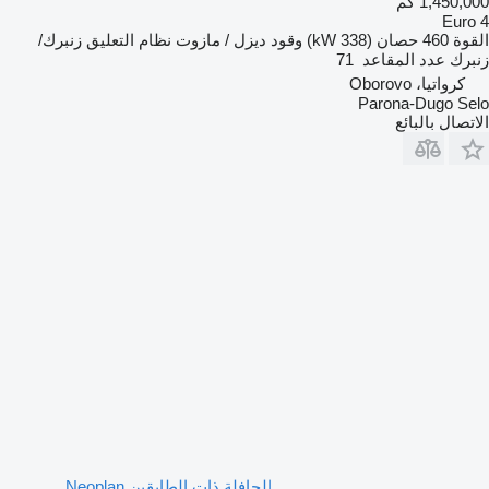
1,450,000 كم
Euro 4
القوة
460 حصان (338 kW)
وقود
ديزل / مازوت
نظام التعليق
زنبرك/
زنبرك
عدد المقاعد
71
كرواتيا، Oborovo
Parona-Dugo Selo
الاتصال بالبائع
الحافلة ذات الطابقين Neoplan