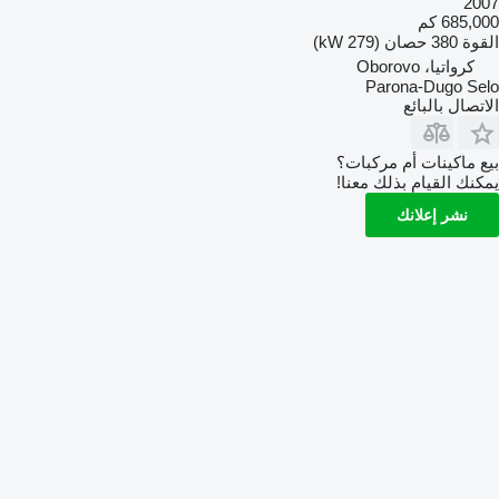
2007
685,000 كم
القوة
380 حصان (279 kW)
كرواتيا، Oborovo
Parona-Dugo Selo
الاتصال بالبائع
بيع ماكينات أم مركبات؟
يمكنك القيام بذلك معنا!
نشر إعلانك