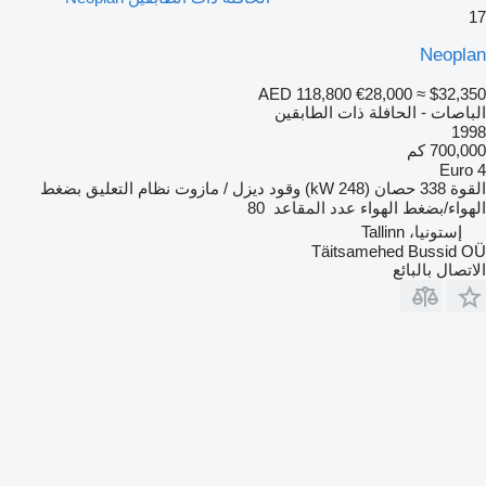
17
Neoplan
AED 118,800
€28,000
≈ $32,350
الباصات - الحافلة ذات الطابقين
1998
700,000 كم
Euro 4
القوة
338 حصان (248 kW)
وقود
ديزل / مازوت
نظام التعليق
بضغط
الهواء/بضغط الهواء
عدد المقاعد
80
إستونيا، Tallinn
Täitsamehed Bussid OÜ
الاتصال بالبائع