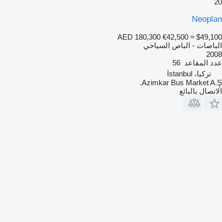
20
Neoplan
AED 180,300
€42,500
≈ $49,100
الباصات - الباص السياحي
2008
عدد المقاعد
56
تركيا، İstanbul
Azimkar Bus Market A.Ş.
الاتصال بالبائع