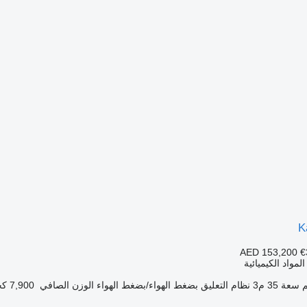
K
AED 153,200
€
مواد الكيميائية
سعة
35 م3
نظام التعليق
بضغط الهواء/بضغط الهواء
الوزن الصافي
7,900 كجم