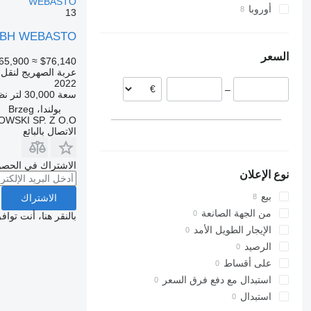
WEBASTO
أوروبا
13
ليتوانيا
L4BH WEBASTO
بولندا
السعر
رومانيا
65,900
≈ $76,140
عربة الصهريج لنقل ال
المجر
2022
–
سعة
30,000 لتر
نظ
بولندا، Brzeg
WSKI SP. Z O.O.
الاتصال بالبائع
الاشتراك في الحصو
نوع الإعلان
بيع
الاشتراك
من الجهة الصانعة
بالنقر هنا، أنت توا
الإيجار الطويل الأمد
الرصيد
على أقساط
استبدال مع دفع فرق السعر
استبدال