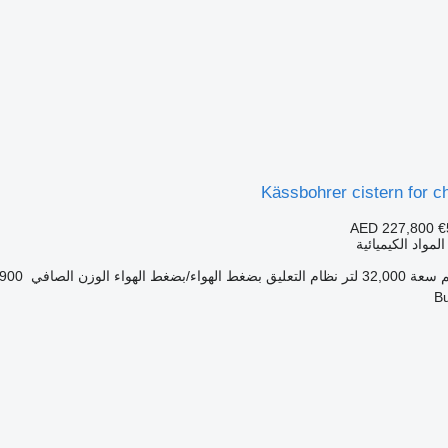
Kässbohrer cistern for 
AED 227,800
€
مواد الكيميائية
سعة
32,000 لتر
نظام التعليق
بضغط الهواء/بضغط الهواء
الوزن الصافي
6,900 