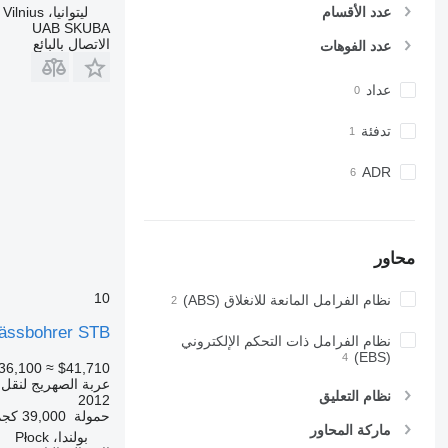
ليتوانيا، Vilnius
عدد الأقسام
UAB SKUBA
الاتصال بالبائع
عدد الفوهات
عداد
تدفئة
ADR
محاور
10
نظام الفرامل المانعة للانغلاق (ABS)
ässbohrer STB
نظام الفرامل ذات التحكم الإلكتروني
(EBS)
36,100
≈ $41,710
عربة الصهريج لنقل ال
نظام التعليق
2012
حمولة
39,000 كجم
ماركة المحاور
بولندا، Płock