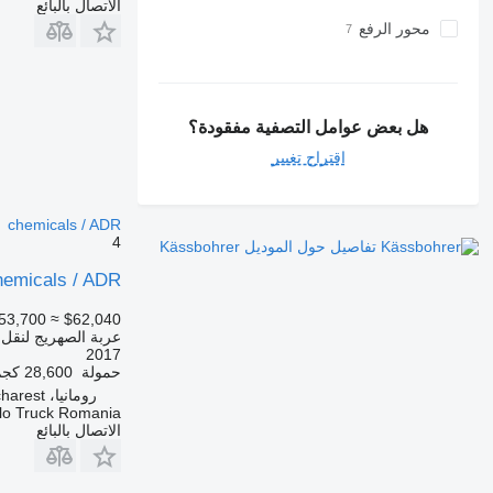
الاتصال بالبائع
محور الرفع
هل بعض عوامل التصفية مفقودة؟
اقتراح تغيير
chemicals / ADR
4
تفاصيل حول الموديل Kässbohrer
chemicals / ADR
53,700
≈ $62,040
عربة الصهريج لنقل ال
2017
حمولة
28,600 كجم
رومانيا، Bucharest
lo Truck Romania
الاتصال بالبائع