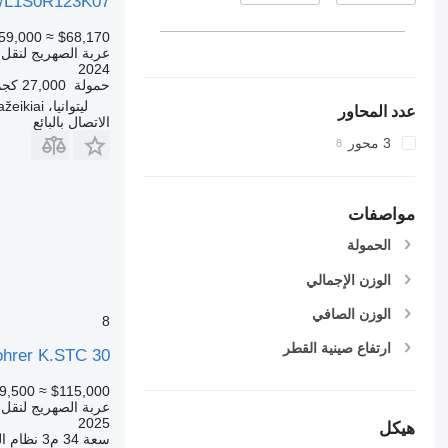
2/L1S0R123K07
59,000
≈ $68,170
عربة الصهريج لنقل ال
2024
حمولة
27,000 كجم
ليتوانيا، Mažeikiai
عدد المحاور
الاتصال بالبائع
3 محور
مواصفات
الحمولة
الوزن الإجمالي
الوزن الصافي
8
ارتفاع صينية القطر
hrer K.STC 30
9,500
≈ $115,000
عربة الصهريج لنقل ال
2025
هيكل
سعة
34 م3
نظام ال