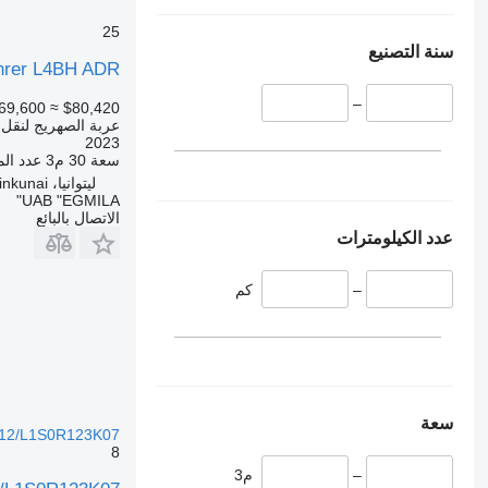
25
سنة التصنيع
hrer L4BH ADR
–
69,600
≈ $80,420
عربة الصهريج لنقل ال
2023
سعة
30 م3
عدد الم
ليتوانيا، Ginkunai
UAB "EGMILA"
الاتصال بالبائع
عدد الكيلومترات
–
كم
سعة
12/L1S0R123K07
8
–
م3