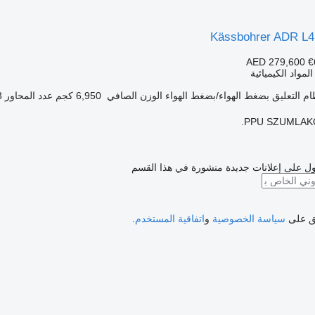
Kässbohrer ADR 
AED 279,600
€
مواد الكيميائية
ام التعليق
بضغط الهواء/بضغط الهواء
الوزن الصافي
6,950 كجم
عدد المحاور
3
PPU SZUMLAKO
ل على إعلانات جديدة منشورة في هذا القسم
فق على
سياسة الخصوصية
و
اتفاقية المستخدم
.