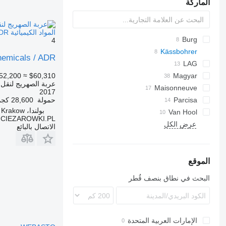
الماركة
المواد الكيميائية Kässbohrer cistern for chemicals / ADR
Burg
4
Kässbohrer
TSA
chemicals / ADR
STB
LAG
52,200
≈ $60,310
GSA
Magyar
عربة الصهريج لنقل ال
Maisonneuve
S-series
O-3
2017
حمولة
28,600 كجم
Parcisa
SR
بولندا، Krakow
Van Hool
TS
CIEZAROWKI.PL
ADR
عرض الكل
الاتصال بالبائع
الموقع
البحث في نطاق بنصف قُطر
الإمارات العربية المتحدة