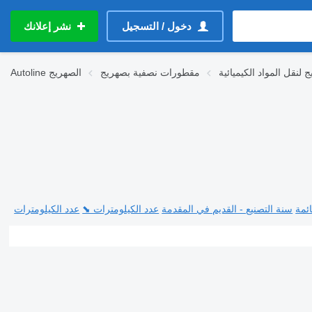
دخول / التسجيل
نشر إعلانك
لنقل المواد الكيميائية
مقطورات نصفية بصهريج
الصهريج
Autoline
ئمة
سنة التصنيع - القديم في المقدمة
عدد الكيلومترات ⬊
عدد الكيلومترات