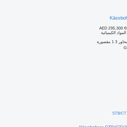
Kässbo
AED 295,300
€
مواد الكيميائية
حاور
3
1 مقصورة
STB/CT