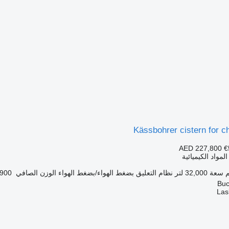
Kässbohrer cistern for 
AED 227,800
€
مواد الكيميائية
سعة
32,000 لتر
نظام التعليق
بضغط الهواء/بضغط الهواء
الوزن الصافي
6,900 
Las