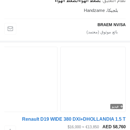
نظام التعليق
بضغط الهواء/بضغط الهواء
بلجيكا، Handzame
BRAEM NV/SA
فيديو
Renault D19 WIDE 380 DXI+DHOLLANDIA 1.5 T
AED 58,760
≈ $16,000
€13,850