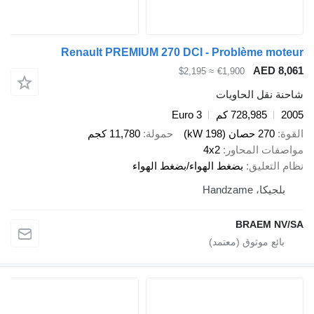
Renault PREMIUM 270 DCI - Problème moteur
AED 8,061
≈ $2,195
€1,900
شاحنة نقل الحاويات
2005
728,985 كم
Euro 3
القوة
270 حصان (198 kW)
حمولة
11,780 كجم
مواصفات المحاور
4x2
نظام التعليق
بضغط الهواء/بضغط الهواء
بلجيكا، Handzame
BRAEM NV/SA