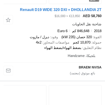
Renault D19 WIDE 320 DXI + DHOLLANDIA 2T
AED 58,760
≈ $16,000
€13,850
شاحنة نقل الحاويات
2018
846,648 كم
Euro 6
القوة
320 حصان (235 kW)
وقود
ديزل / مازوت
حمولة
10,870 كجم
مواصفات المحاور
4x2
نظام التعليق
بضغط الهواء/بضغط الهواء
بلجيكا، Handzame
BRAEM NV/SA