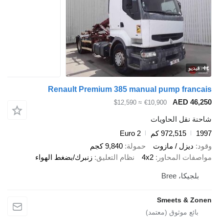
فيديو
Renault Premium 385 manual pump francais
AED 46,250
≈ $12,590
€10,900
شاحنة نقل الحاويات
1997
972,515 كم
Euro 2
وقود
ديزل / مازوت
حمولة
9,840 كجم
مواصفات المحاور
4x2
نظام التعليق
زنبرك/بضغط الهواء
بلجيكا، Bree
Smeets & Zonen