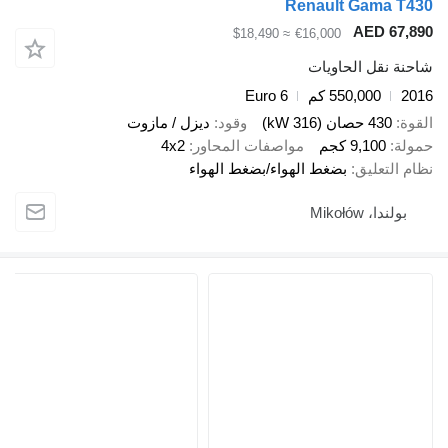
Renault Gama T430
AED 67,890
≈ $18,490
€16,000
شاحنة نقل الحاويات
2016
550,000 كم
Euro 6
القوة
430 حصان (316 kW)
وقود
ديزل / مازوت
حمولة
9,100 كجم
مواصفات المحاور
4x2
نظام التعليق
بضغط الهواء/بضغط الهواء
بولندا، Mikołów