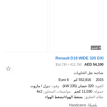
فيديو
Renault D19 WIDE 320 DXI
AED 54,100
≈ $14,730
€12,750
شاحنة نقل الحاويات
2015
552,816 كم
Euro 6
القوة
320 حصان (235 kW)
وقود
ديزل / مازوت
حمولة
11,030 كجم
مواصفات المحاور
4x2
نظام التعليق
بضغط الهواء/بضغط الهواء
بلجيكا، Handzame