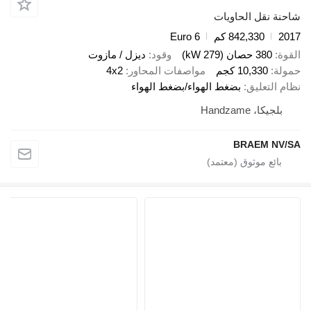
شاحنة نقل الحاويات
2017
842,330 كم
Euro 6
القوة
380 حصان (279 kW)
وقود
ديزل / مازوت
حمولة
10,330 كجم
مواصفات المحاور
4x2
نظام التعليق
بضغط الهواء/بضغط الهواء
بلجيكا، Handzame
BRAEM NV/SA