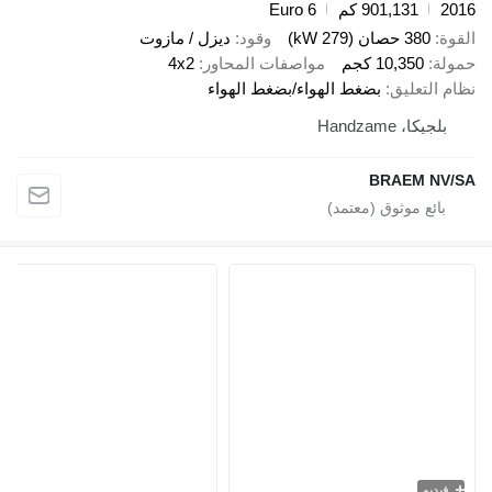
2016
901,131 كم
Euro 6
القوة
380 حصان (279 kW)
وقود
ديزل / مازوت
حمولة
10,350 كجم
مواصفات المحاور
4x2
نظام التعليق
بضغط الهواء/بضغط الهواء
بلجيكا، Handzame
BRAEM NV/SA
فيديو