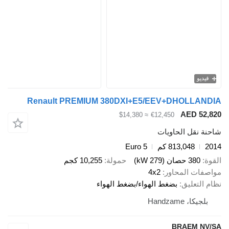
فيديو
Renault PREMIUM 380DXI+E5/EEV+DHOLLANDIA
AED 52,820
≈ $14,380
€12,450
شاحنة نقل الحاويات
2014
813,048 كم
Euro 5
القوة
380 حصان (279 kW)
حمولة
10,255 كجم
مواصفات المحاور
4x2
نظام التعليق
بضغط الهواء/بضغط الهواء
بلجيكا، Handzame
BRAEM NV/SA