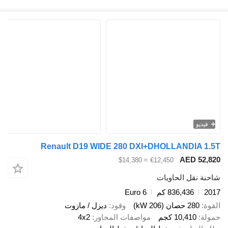
فيديو
Renault D19 WIDE 280 DXI+DHOLLANDIA 1.5T
AED 52,820
≈ $14,380
€12,450
شاحنة نقل الحاويات
2017
836,436 كم
Euro 6
القوة
280 حصان (206 kW)
وقود
ديزل / مازوت
حمولة
10,410 كجم
مواصفات المحاور
4x2