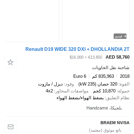
فيديو
Renault D19 WIDE 320 DXI + DHOLLANDIA 2T
AED 58,760
≈ $16,000
€13,850
شاحنة نقل الحاويات
2018
835,963 كم
Euro 6
القوة
320 حصان (235 kW)
وقود
ديزل / مازوت
حمولة
10,870 كجم
مواصفات المحاور
4x2
نظام التعليق
بضغط الهواء/بضغط الهواء
بلجيكا، Handzame
BRAEM NV/SA