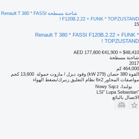
شاحنة مسطحة Renault T 380 * FASSI
F120B.2.22 + FUNK * TOPZUSTAND !
15
Renault T 380 * FASSI F120B.2.22 + FUNK *
TOPZUSTAND !
AED 177,800
€41,900
≈ $48,410
شاحنة مسطحة
2017
464,000 كم
القوة
380 حصان (279 kW)
وقود
ديزل / مازوت
حمولة
13,600 كجم
مواصفات المحاور
6x2
نظام التعليق
زنبرك/بضغط الهواء
بولندا، Nowy Sącz
"LSI" Lupa Sebastian
الاتصال بالبائع