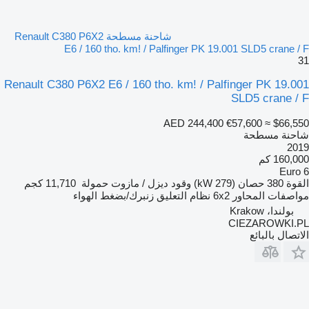
شاحنة مسطحة Renault C380 P6X2
E6 / 160 tho. km! / Palfinger PK 19.001 SLD5 crane / F
31
Renault C380 P6X2 E6 / 160 tho. km! / Palfinger PK 19.001
SLD5 crane / F
AED 244,400
€57,600
≈ $66,550
شاحنة مسطحة
2019
160,000 كم
Euro 6
القوة
380 حصان (279 kW)
وقود
ديزل / مازوت
حمولة
11,710 كجم
مواصفات المحاور
6x2
نظام التعليق
زنبرك/بضغط الهواء
بولندا، Krakow
CIEZAROWKI.PL
الاتصال بالبائع