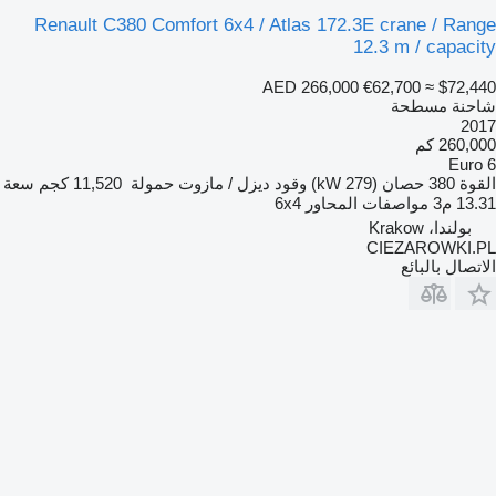
Renault C380 Comfort 6x4 / Atlas 172.3E crane / Range
12.3 m / capacity
AED 266,000
€62,700
≈ $72,440
شاحنة مسطحة
2017
260,000 كم
Euro 6
القوة
380 حصان (279 kW)
وقود
ديزل / مازوت
حمولة
11,520 كجم
سعة
13.31 م3
مواصفات المحاور
6x4
بولندا، Krakow
CIEZAROWKI.PL
الاتصال بالبائع