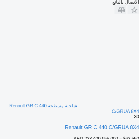
الاتصال بالبائع
شاحنة مسطحة Renault GR C 440
C/GRUA 8X4
30
Renault GR C 440 C/GRUA 8X4
AED 233,400
€55,000
≈ $63,550