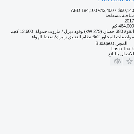
AED 184,100
€43,400
≈ $50,140
شاحنة مسطحة
2017
464,000 كم
القوة
380 حصان (279 kW)
وقود
ديزل / مازوت
حمولة
13,600 كجم
مواصفات المحاور
6x2
نظام التعليق
زنبرك/بضغط الهواء
المجر، Budapest
Laslo Truck
الاتصال بالبائع