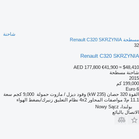
شاحنة
مسطحة Renault C320 SKRZYNIA
32
Renault C320 SKRZYNIA
AED 177,800
€41,900
≈ $48,410
شاحنة مسطحة
2015
199,000 كم
Euro 6
القوة
320 حصان (235 kW)
وقود
ديزل / مازوت
حمولة
9,000 كجم
سعة
11.1 م3
مواصفات المحاور
4x2
نظام التعليق
زنبرك/بضغط الهواء
بولندا، Nowy Sącz
الاتصال بالبائع