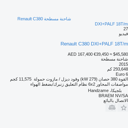
شاحنة مسطحة Renault C380
DXI+PALF 18T/m
27
فيديو
Renault C380 DXI+PALF 18T/m
AED 167,400
€39,450
≈ $45,580
شاحنة مسطحة
2015
293,648 كم
Euro 6
القوة
380 حصان (279 kW)
وقود
ديزل / مازوت
حمولة
11,575 كجم
مواصفات المحاور
6x2
نظام التعليق
زنبرك/بضغط الهواء
بلجيكا، Handzame
BRAEM NV/SA
الاتصال بالبائع