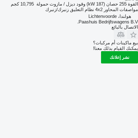
القوة
255 حصان (187 kW)
وقود
ديزل / مازوت
حمولة
10,795 كجم
مواصفات المحاور
4x2
نظام التعليق
زنبرك/زنبرك
هولندا، Lichtenvoorde
Paashuis Bedrijfswagens B.V.
الاتصال بالبائع
بيع ماكينات أم مركبات؟
يمكنك القيام بذلك معنا!
نشر إعلانك