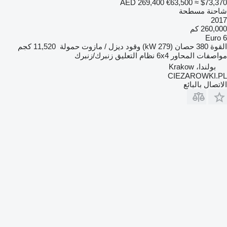
AED 269,400
€63,500
≈ $73,370
شاحنة مسطحة
2017
260,000 كم
Euro 6
القوة
380 حصان (279 kW)
وقود
ديزل / مازوت
حمولة
11,520 كجم
مواصفات المحاور
6x4
نظام التعليق
زنبرك/زنبرك
بولندا، Krakow
CIEZAROWKI.PL
الاتصال بالبائع