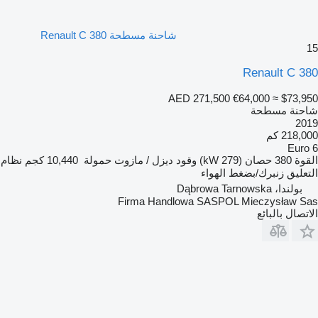
شاحنة مسطحة Renault C 380
15
Renault C 380
AED 271,500
€64,000
≈ $73,950
شاحنة مسطحة
2019
218,000 كم
Euro 6
القوة
380 حصان (279 kW)
وقود
ديزل / مازوت
حمولة
10,440 كجم
نظام
التعليق
زنبرك/بضغط الهواء
بولندا، Dąbrowa Tarnowska
Firma Handlowa SASPOL Mieczysław Sas
الاتصال بالبائع