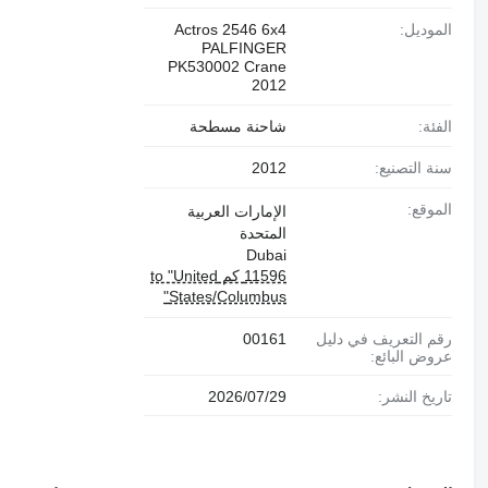
الموديل:
Actros 2546 6x4
PALFINGER
PK530002 Crane
2012
الفئة:
شاحنة مسطحة
سنة التصنيع:
2012
الموقع:
الإمارات العربية
المتحدة
Dubai
11596 كم to "United
States/Columbus"
رقم التعريف في دليل
00161
عروض البائع:
تاريخ النشر:
29‏/07‏/2026