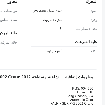
المحرك
محاور
القوة:
460 حصان (338 kW)
مواصفات الم
وقود:
ديزل / مازوت
نظام التعليق:
عدد الأسطوانات:
6
حالة المركب
علبة السرعات
حالة المركبة:
الفئة:
أوتوماتيكية
معلومات إضافية — شاحنة مسطحة Mercedes-Benz Actros 2546 6x4 PALFINGER PK530002 Crane 2012
KMS: 904,660
Drive: LHD
Long Chassis 6×4
Automatic Gear
PALFINGER PK53002 Crane