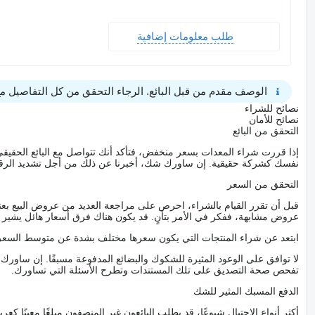
طلب معلومات إضافية
الوصف مقدم من قبل البائع. الرجاء التحقق من كل التفاصيل مع 
نصائح للشراء
نصائح للأمان
التحقق من البائع
إذا قررت شراء المعدات بسعر منخفض، فتأكد أنك تتواصل مع البائع الحق
نفسك كشركة حقيقية. إن ساورك شك، أخبرنا عن ذلك من أجل تشديد الرقاب
التحقق من السعر
قبل أن تقرر القيام بالشراء، احرص على مراجعة العديد من عروض البيع بعن
عروض مشابهة، ففكر في الأمر بتأنٍ. قد يكون هناك فرق أسعار هائل يشير إلى
ابتعد عن شراء المنتجات التي يكون سعرها مختلف بشدة عن متوسط السعر
لا توافق على الوعود المثيرة للشكوك والبضائع المدفوعة مسبقًا. إن ساو
تفحص صحة التصديق على تلك المستندات وتطرح الأسئلة التي تساورك.
الدفع المسبك المثير للشك
أكثر أنواع الاحتيال شيوعًا، قد يطلب البائعون غير المنصفون مبلغًا معينًا 