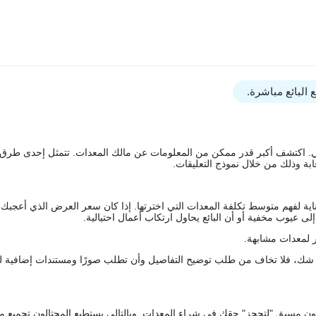
البائع مباشرة.
يقي. اكتشف أكبر قدر ممكن من المعلومات عن مالك المعدات. تتمثل إحدى طرق
ة وذلك من خلال نموذج التعليقات.
اية لفهم متوسط تكلفة المعدات التي اخترتها. إذا كان سعر العرض الذي أعجبك 
 عيوب مخفية أو أن البائع يحاول ارتكاب أعمال احتيالية.
 لمعدات مشابهة.
رك شك، فلا تخاف من طلب توضيح التفاصيل وأن تطلب صورًا ومستندات إضافية ل
كعربون مسبق "لتحجز" حقك في شراء المعدات. وبالتالي يستطيع المحتالون تجميع مبل