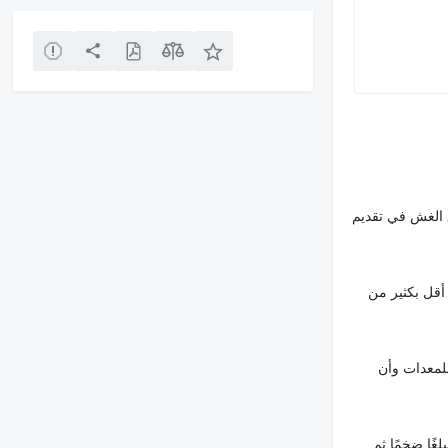
 الغش في تقديم
أقل بكثير من
لمعدات وأن
غًا ضخمًا ثم