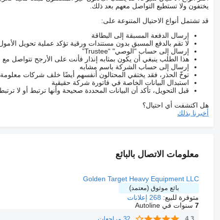
يختفون ولا تستطيع التواصل معهم بعد ذلك.
قد تشتمل أنواع الاحتيال المتنوعة على:
إرسال الدفعة المسبقة إلى البطاقة
لا تقم بالدفع المسبق بدون مستندات ورقية تؤكد عملية تحويل الأمول
إرسال إلى حساب "الوصي" “Trustee”
هذا الطلب ينبغي أن يكون بمثابه إنذار فأنت على الأرجح تتواصل م
إرسال إلى حساب الشركة باسم مشابه
توخّ الحذر، فقد يختفي المحتالون أنفسهم أيضًا خلف شركات معلومة
استبدال البيانات الخاصة في فاتورة شركة حقيقية
قبل التحويل، تأكد أن البيانات المحددة صحيحة وأنها ترتبط أو لا ترتب
هل اكتشفت أي احتيال؟
أخبرنا بذلك
معلومات الاتصال بالبائع
Golden Target Heavy Equipment LLC
بائع موثوق (معتمد)
متوفرة للبيع:
268 إعلانات
7
سنوات في Autoline
32 مراجعات
4.3