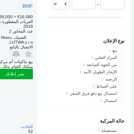
–
ليتوانيا
BMF
89,000
≈ €16,080
العربات المقطورة 
2018
عدد المحاور
2
التشيك، Jablonec nad Nisou
نوع الإعلان
LUTWA s.r.o.
الاتصال بالبائع
بيع
المزاد العلني
بيع ماكينات أم مرك
من الجهة الصانعة
يمكنك القيام بذلك م
الإيجار الطويل الأمد
نشر إعلانك
الرصيد
على أقساط
استبدال مع دفع فرق السعر
استبدال
حالة المركبة
الحادث
مستعملة
52