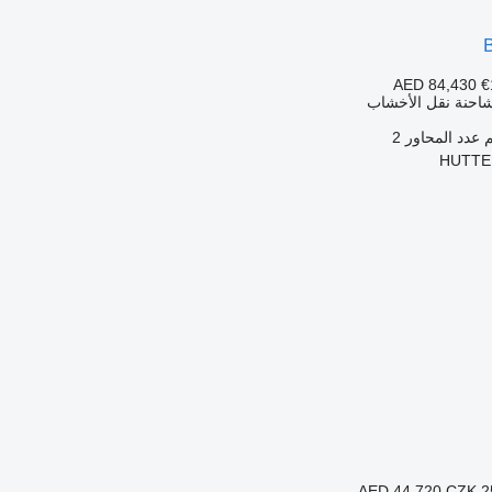
AED 84,430
€
شاحنة نقل الأخشاب
عدد المحاور
2
AED 44,720
CZK 2