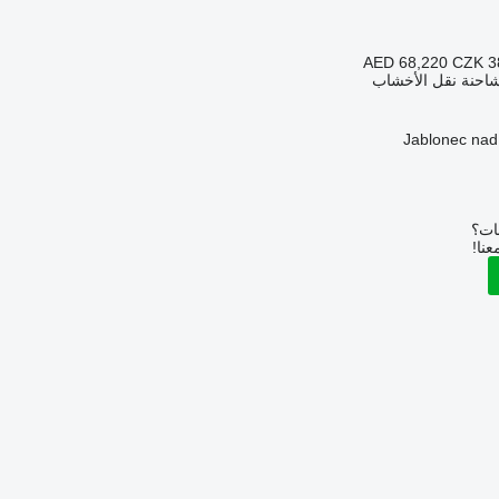
AED 68,220
CZK 3
شاحنة نقل الأخشاب
بات؟
عنا!