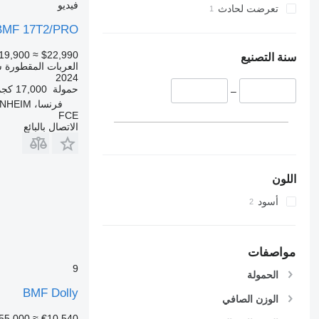
فيديو
تعرضت لحادث
BMF 17T2/PRO
19,900
≈ $22,990
سنة التصنيع
العربات المقطورة 
2024
حمولة
17,000 كجم
–
فرنسا، HUTTENHEIM
FCE
الاتصال بالبائع
اللون
أسود
مواصفات
9
الحمولة
BMF Dolly
الوزن الصافي
55,000
≈ €10,540