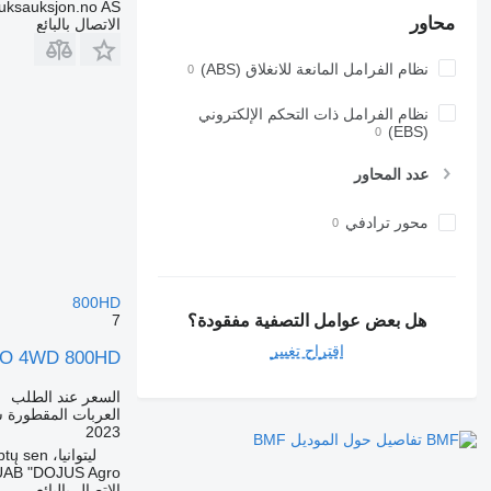
uksauksjon.no AS
محاور
الاتصال بالبائع
نظام الفرامل المانعة للانغلاق (ABS)
نظام الفرامل ذات التحكم الإلكتروني
(EBS)
عدد المحاور
محور ترادفي
800HD
7
هل بعض عوامل التصفية مفقودة؟
اقتراح تغيير
O 4WD 800HD
السعر عند الطلب
العربات المقطورة 
2023
تفاصيل حول الموديل BMF
ليتوانيا، Babtų sen.
UAB "DOJUS Agro"
الاتصال بالبائع