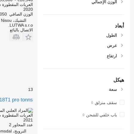
الوزن الإجمالي
العربات المقطورة 
2020
الوزن الصافي
1,050 
التشيك، Jablonec nad Nisou
LUTWA s.r.o.
أبعاد
الاتصال بالبائع
الطول
عرض
ارتفاع
هيكل
سعة
13
18T1 pro tonns
سقف منزلق
الم
باب خلفي للشحن
العربات المقطورة 
2021
عدد المحاور
2
النرويج، Møre og Romsdal