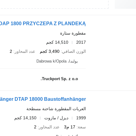
l DAP 1800 PRZYCZEPA Z PLANDEKĄ
مقطورة ستارة
2017
14,510 كجم
الوزن الصافي
3,490 كجم
عدد المحاور
2
بولندا، Dabrowa k/Opola
Truckport Sp. z o.o.
änger DTAP 18000 Baustoffanhänger
العربات المقطورة شاحنة مسطحة
1999
ديزل / مازوت
14,150 كجم
سعة
17 م3
عدد المحاور
2