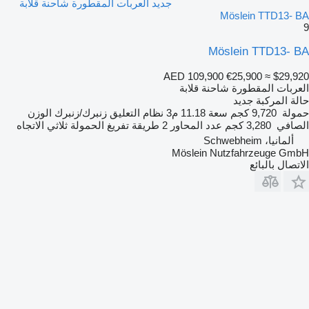
جديد العربات المقطورة شاحنة قلابة
Möslein TTD13- BA
9
Möslein TTD13- BA
AED 109,900
€25,900
≈ $29,920
العربات المقطورة شاحنة قلابة
حالة المركبة
جديد
حمولة
9,720 كجم
سعة
11.18 م3
نظام التعليق
زنبرك/زنبرك
الوزن
الصافي
3,280 كجم
عدد المحاور
2
طريقة تفريغ الحمولة
ثلاثي الاتجاه
ألمانيا، Schwebheim
Möslein Nutzfahrzeuge GmbH
الاتصال بالبائع