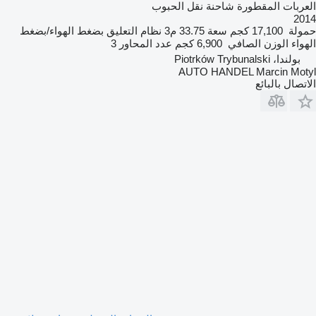
العربات المقطورة شاحنة نقل الحبوب
2014
حمولة
17,100 كجم
سعة
33.75 م3
نظام التعليق
بضغط الهواء/بضغط
الهواء
الوزن الصافي
6,900 كجم
عدد المحاور
3
بولندا، Piotrków Trybunalski
AUTO HANDEL Marcin Motyl
الاتصال بالبائع