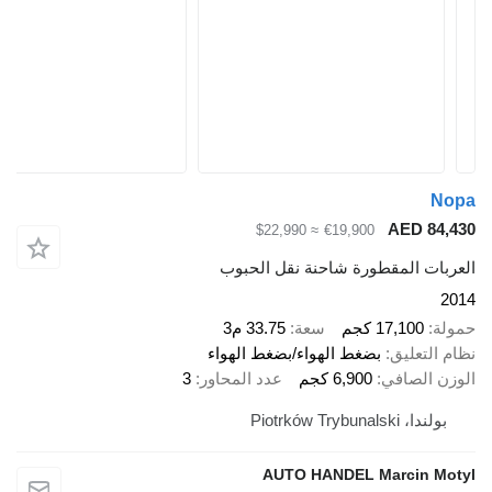
Nopa
AED 84,430
≈ $22,990
€19,900
العربات المقطورة شاحنة نقل الحبوب
2014
حمولة
17,100 كجم
سعة
33.75 م3
نظام التعليق
بضغط الهواء/بضغط الهواء
الوزن الصافي
6,900 كجم
عدد المحاور
3
بولندا، Piotrków Trybunalski
AUTO HANDEL Marcin Motyl