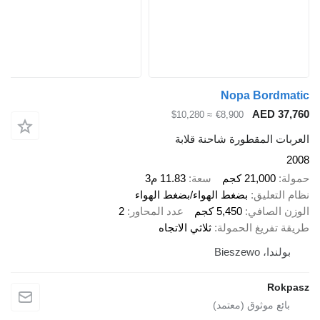
Nopa Bordmatic
AED 37,760
≈ $10,280
€8,900
العربات المقطورة شاحنة قلابة
2008
حمولة
21,000 كجم
سعة
11.83 م3
نظام التعليق
بضغط الهواء/بضغط الهواء
الوزن الصافي
5,450 كجم
عدد المحاور
2
طريقة تفريغ الحمولة
ثلاثي الاتجاه
بولندا، Bieszewo
Rokpasz