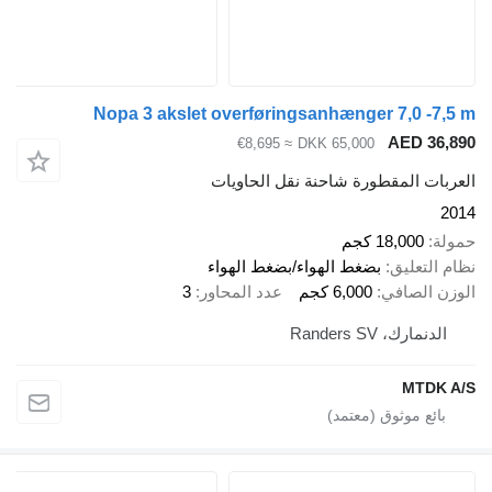
Nopa 3 akslet overføringsanhænger 7,0 -7,5 m
AED 36,890
≈ €8,695
DKK 65,000
العربات المقطورة شاحنة نقل الحاويات
2014
حمولة
18,000 كجم
نظام التعليق
بضغط الهواء/بضغط الهواء
الوزن الصافي
6,000 كجم
عدد المحاور
3
الدنمارك، Randers SV
MTDK A/S