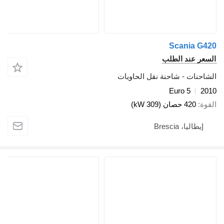
Scani
ند الطلب
 - شاحنة نقل الحاويات
Euro 5
صان (309 kW)
 Brescia