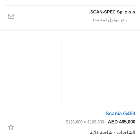
SCAN-SPEC Sp.
Scani
AED 4
≈ $126,600
€109,600
 - شاحنة قلابة