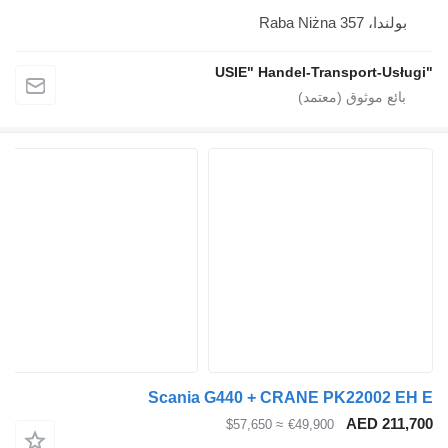
Raba Niżna
Scania G440 + CRANE PK2200
AED 
≈ $57,650
€49,900