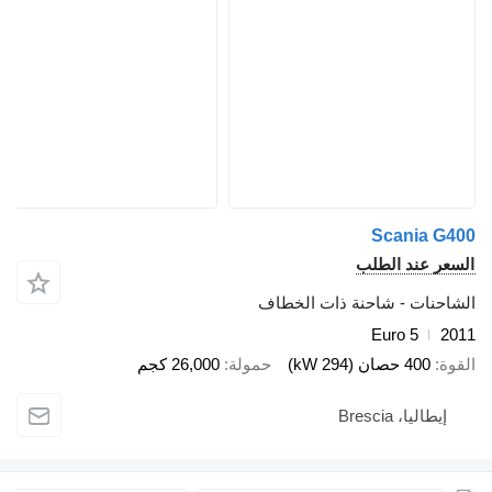
Scani
ند الطلب
ت - شاحنة ذات الخطاف
Euro 5
صان (294 kW)
حمولة
26,000 كجم
 Brescia