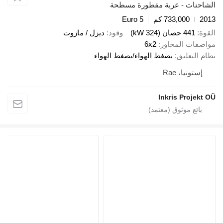
ت - عربة مقطورة مسطحة
733,000 كم
Euro 5
صان (324 kW)
وقود
ديزل / مازوت
 المحاور
6x2
عليق
بضغط الهواء/بضغط الهواء
يا، Rae
Inkris Pr