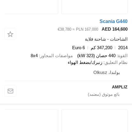
Scani
AED 1
≈ €38,780
PLN 167,000
 - شاحنة قلابة
347,200 كم
Euro 6
صان (323 kW)
مواصفات المحاور
8x4
عليق
زنبرك/بضغط الهواء
Olkusz