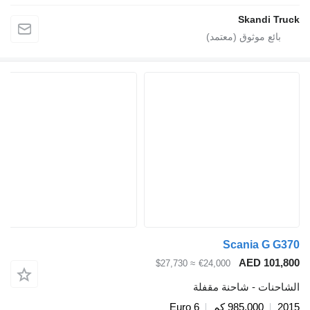
Skand
Scania 
AED 1
≈ $27,730
€24,000
ت - شاحنة مقفلة
985,000 كم
Euro 6