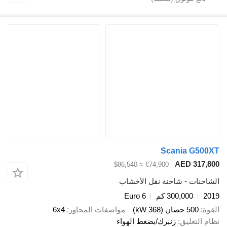
Scania 
AED 3
≈ $86,540
€74,900
ت - شاحنة نقل الأخشاب
300,000 كم
Euro 6
صان (368 kW)
مواصفات المحاور
6x4
عليق
زنبرك/بضغط الهواء