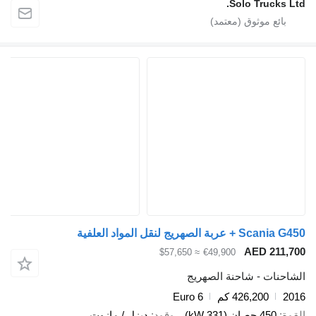
Solo Tru
يج لنقل المواد العلفية
AED 
≈ $57,650
€49,900
ت - شاحنة الصهريج
426,200 كم
Euro 6
صان (331 kW)
وقود
ديزل / مازوت