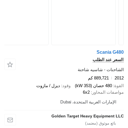
Scani
ند الطلب
ت - شاسيه شاحنة
889,721 كم
صان (353 kW)
وقود
ديزل / مازوت
 المحاور
6x2
رات العربية المتحدة، Dubai
Golden Target Heavy Equipm