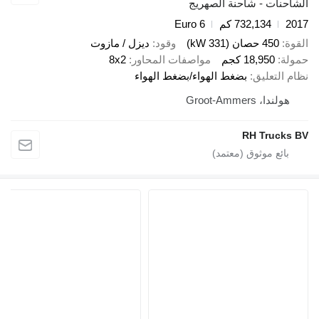
ت - شاحنة الصهريج
732,134 كم
Euro 6
صان (331 kW)
وقود
ديزل / مازوت
18,95 كجم
مواصفات المحاور
8x2
عليق
بضغط الهواء/بضغط الهواء
Groot-Amme
RH Tr