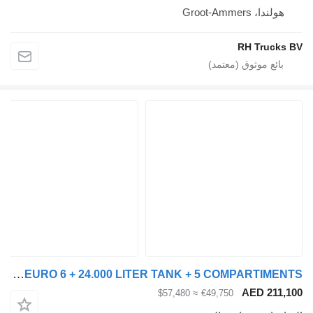
Groot-Amme
RH Tr
Scania G450 8X2 EURO 6 + 24.000 LITER TANK + 5 COMPARTIMENTS
AED 
≈ $57,480
€49,750