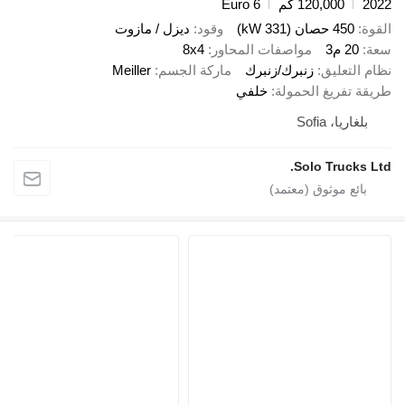
120,000 كم
Euro 6
صان (331 kW)
وقود
ديزل / مازوت
3
مواصفات المحاور
8x4
عليق
زنبرك/زنبرك
ماركة الجسم
Meiller
ريغ الحمولة
خلفي
، Sofia
Solo Tru