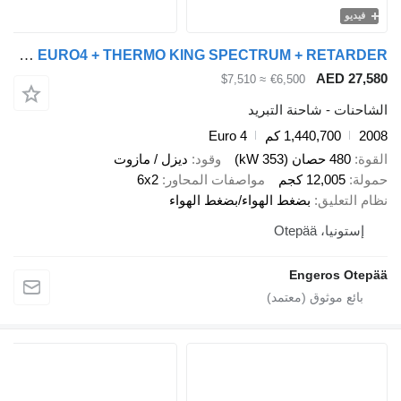
Scania G480 6X2*4 EURO4 + THERMO KING SPECTRUM + RETARDER
AED 
≈ $7,510
€6,500
 - شاحنة التبريد
1,440,700 كم
Euro 4
صان (353 kW)
وقود
ديزل / مازوت
12,00 كجم
مواصفات المحاور
6x2
عليق
بضغط الهواء/بضغط الهواء
، Otepää
Engeros