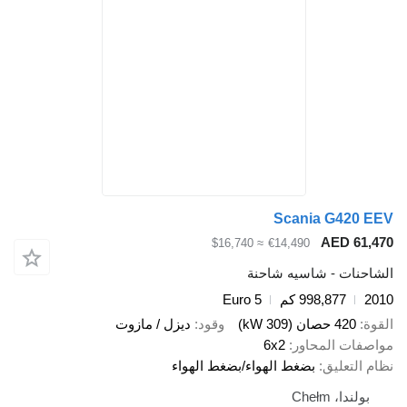
Scania G4
AED 
≈ $16,740
€14,490
ت - شاسيه شاحنة
998,877 كم
Euro 5
صان (309 kW)
وقود
ديزل / مازوت
 المحاور
6x2
عليق
بضغط الهواء/بضغط الهواء
 Chełm