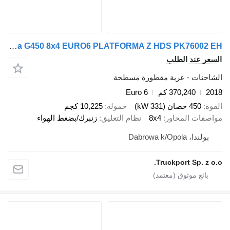
Scania G450 8x4 EURO6 PLATFORMA Z HDS PK76002 EH
ند الطلب
ت - عربة مقطورة مسطحة
370,240 كم
Euro 6
صان (331 kW)
حمولة
10,225 كجم
 المحاور
8x4
نظام التعليق
زنبرك/بضغط الهواء
Dabrowa k/O
Truckport Sp