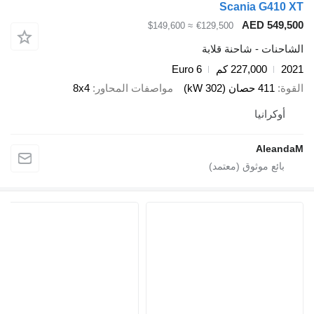
Scania G
AED 5
≈ $149,600
€129,500
 - شاحنة قلابة
227,000 كم
Euro 6
صان (302 kW)
مواصفات المحاور
8x4
انيا
Al