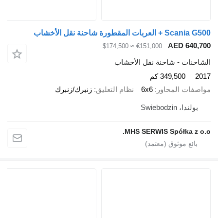
قطورة شاحنة نقل الأخشاب
AED 6
≈ $174,500
€151,000
ت - شاحنة نقل الأخشاب
349,500 كم
 المحاور
6x6
نظام التعليق
زنبرك/زنبرك
Swiebodz
MHS SERWIS Spółka