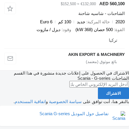
AED 5
≈ $152,500
€132,000
ت - شاسيه شاحنة
حالة المركبة
جديد
100 كم
Euro 6
صان (368 kW)
وقود
ديزل / مازوت
ا
AKIN EXPORT & MAC
في الحصول على إعلانات جديدة منشورة في هذا القسم
Scania - G-series
اك
، أنت توافق على
سياسة الخصوصية
و
اتفاقية المستخدم
.
تفاصيل حول الموديل Scania G-series