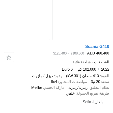
Scani
AED 4
≈ $125,400
€108,500
 - شاحنة قلابة
102,000 كم
Euro 6
صان (301 kW)
وقود
ديزل / مازوت
3
مواصفات المحاور
8x4
عليق
زنبرك/زنبرك
ماركة الجسم
Meiller
ريغ الحمولة
خلفي
، Sofia