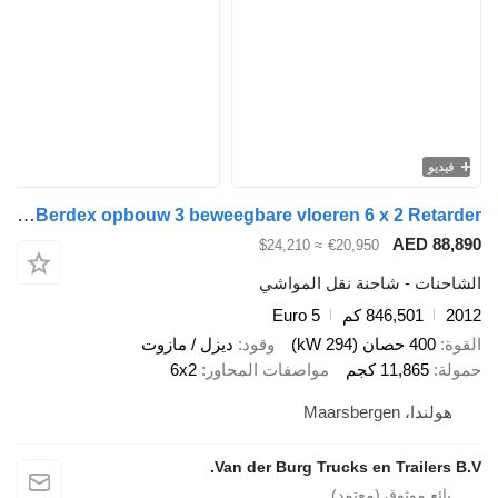
Scania G400 Berdex opbouw 3 beweegbare vloeren 6 x 2 Retarder
AED 
≈ $24,210
€20,950
ت - شاحنة نقل المواشي
846,501 كم
Euro 5
صان (294 kW)
وقود
ديزل / مازوت
11,86 كجم
مواصفات المحاور
6x2
Maarsberge
Van der Burg Trucks en Trail