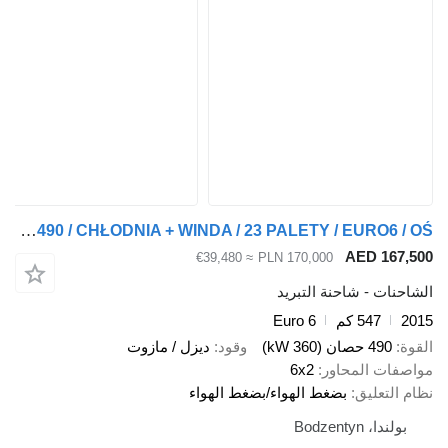
Scania G490 / CHŁODNIA + WINDA / 23 PALETY / EURO6 / OŚ
AED 1
≈ €39,480
PLN 170,000
 - شاحنة التبريد
547 كم
Euro 6
صان (360 kW)
وقود
ديزل / مازوت
 المحاور
6x2
عليق
بضغط الهواء/بضغط الهواء
Bodzenty