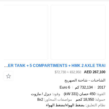
Scania G450 8X2 + 24.000 LITER TANK + 5 COMPARTIMENTS + HMK 2 AXLE TRAI
AED 2
≈ $72,730
€62,950
ت - شاحنة الصهريج
732,134 كم
Euro 6
صان (331 kW)
وقود
ديزل / مازوت
18,95 كجم
مواصفات المحاور
8x2
عليق
بضغط الهواء/بضغط الهواء