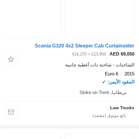
Scania G320 4x2 Sleeper Cab Curtai
AED 
≈ €16,270
£13,950
 - شاحنة ذات أغطية جانبية
Euro 6
لأيمن
✓
Stoke on Trent
Law