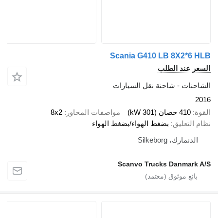
Scania G410 LB 8X2
ند الطلب
ت - شاحنة نقل السيارات
صان (301 kW)
مواصفات المحاور
8x2
عليق
بضغط الهواء/بضغط الهواء
ك، Silkeborg
Scanvo Trucks Danm