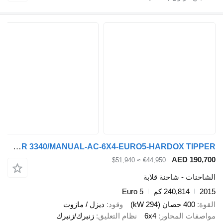
Mercedes-Benz 2015 AXOR 3340/MANUAL-AC-6X4-EURO5-HARDOX TIPPER *
AED 190,700
≈ $51,940
€44,950
الشاحنات - شاحنة قلابة
2015
240,814 كم
Euro 5
القوة
400 حصان (294 kW)
وقود
ديزل / مازوت
مواصفات المحاور
6x4
نظام التعليق
زنبرك/زنبرك