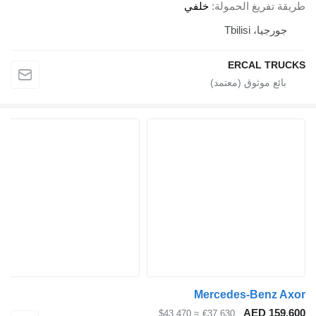
طريقة تفريغ الحمولة
خلفي
جورجيا، Tbilisi
ERCAL TRUCKS
Mercedes-Benz Axor
AED 159,600
≈ $43,470
€37,630