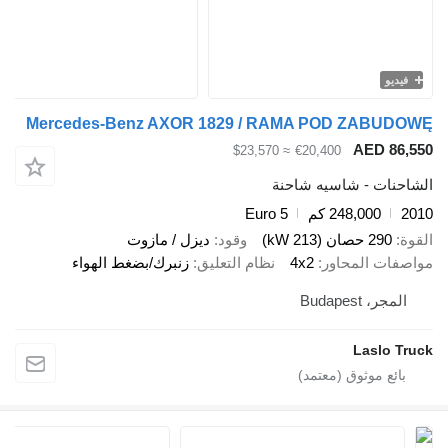
فيديو
Mercedes-Benz AXOR 1829 / RAMA POD ZABUDOWĘ
AED 86,550
≈ $23,570
€20,400
الشاحنات - شاسيه شاحنة
2010
248,000 كم
Euro 5
القوة
290 حصان (213 kW)
وقود
ديزل / مازوت
مواصفات المحاور
4x2
نظام التعليق
زنبرك/بضغط الهواء
المجر، Budapest
Laslo Truck