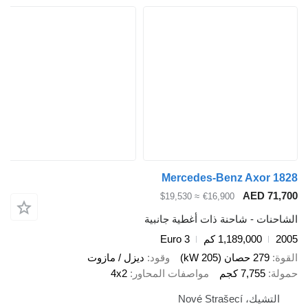
Mercedes-Benz Axor 1828
AED 71,700
≈ $19,530
€16,900
الشاحنات - شاحنة ذات أغطية جانبية
2005
1,189,000 كم
Euro 3
القوة
279 حصان (205 kW)
وقود
ديزل / مازوت
حمولة
7,755 كجم
مواصفات المحاور
4x2
التشيك، Nové Strašecí