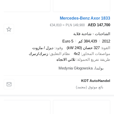
Mercedes-Benz Axor 1833
AED 147,700
≈ €34,810
PLN 149,900
الشاحنات - شاحنة قلابة
2012
384,439 كم
Euro 5
القوة
327 حصان (240 kW)
وقود
ديزل / مازوت
مواصفات المحاور
4x2
نظام التعليق
زنبرك/زنبرك
طريقة تفريغ الحمولة
ثلاثي الاتجاه
بولندا، Medynia Głogowska
KOT AutoHandel