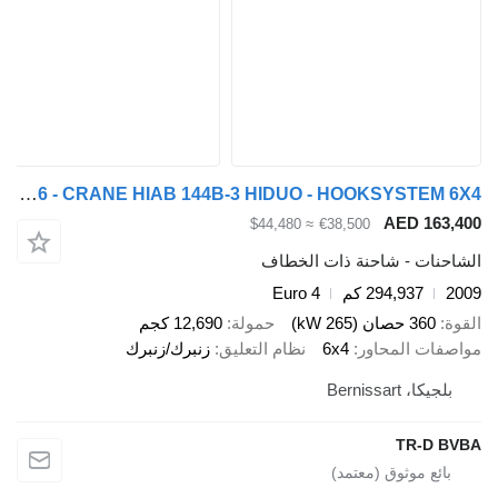
Mercedes-Benz Axor 2636 - CRANE HIAB 144B-3 HIDUO - HOOKSYSTEM 6X4
AED 163,400
≈ $44,480
€38,500
الشاحنات - شاحنة ذات الخطاف
2009
294,937 كم
Euro 4
القوة
360 حصان (265 kW)
حمولة
12,690 كجم
مواصفات المحاور
6x4
نظام التعليق
زنبرك/زنبرك
بلجيكا، Bernissart
TR-D BVBA