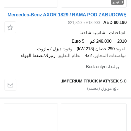
فيديو
Mercedes-Benz AXOR 1829 / RAMA POD ZABUDOWĘ
AED 80,190
≈ $21,840
€18,900
الشاحنات - شاسيه شاحنة
2010
248,000 كم
Euro 5
القوة
290 حصان (213 kW)
وقود
ديزل / مازوت
مواصفات المحاور
4x2
نظام التعليق
زنبرك/بضغط الهواء
بولندا، Bodzentyn
IMPERIUM TRUCK MATYSEK S.C.