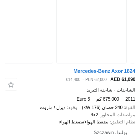
Mercedes-Benz Axor 1824
AED 61,090
≈ €14,400
PLN 62,000
الشاحنات - شاحنة التبريد
2011
675,000 كم
Euro 5
القوة
240 حصان (176 kW)
وقود
ديزل / مازوت
مواصفات المحاور
4x2
نظام التعليق
بضغط الهواء/بضغط الهواء
بولندا، Szczawin