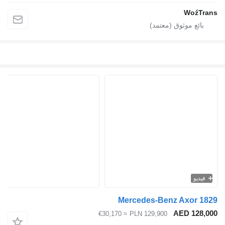
WoźTrans
فيديو
Mercedes-Benz Axor 1829
AED 128,000
≈ €30,170
PLN 129,900