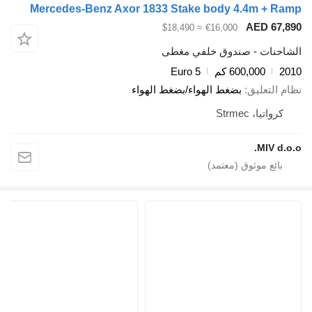
Mercedes-Benz Axor 1833 Stake body 4.4m + Ramp
AED 67,890
≈ $18,490
€16,000
الشاحنات - صندوق خلفي مغطى
2010
600,000 كم
Euro 5
نظام التعليق
بضغط الهواء/بضغط الهواء
كرواتيا، Strmec
MIV d.o.o.