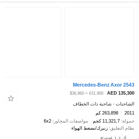
Mercedes-Benz Axor 2543
AED 135,300
≈ $36,860
€31,900
الشاحنات - شاحنة ذات الخطاف
2011
263,898 كم
حمولة
11,321.7 كجم
مواصفات المحاور
6x2
نظام التعليق
زنبرك/بضغط الهواء
ألمانيا، Kusel