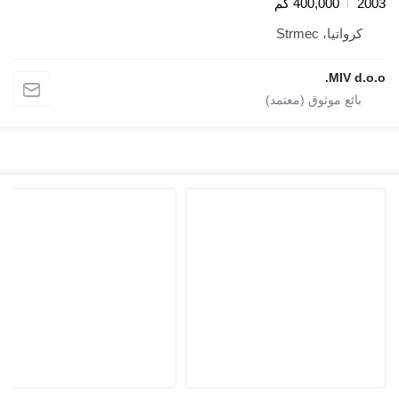
2003
400,000 كم
كرواتيا، Strmec
MIV d.o.o.