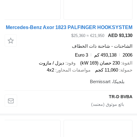
Mercedes-Benz Axor 1823 PALFINGER HOOKSYSTEM
AED 93,130
≈ $25,360
€21,950
الشاحنات - شاحنة ذات الخطاف
2006
493,138 كم
Euro 3
القوة
230 حصان (169 kW)
وقود
ديزل / مازوت
حمولة
11,060 كجم
مواصفات المحاور
4x2
بلجيكا، Bernissart
TR-D BVBA