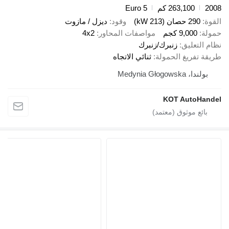
2008
263,100 كم
Euro 5
القوة
290 حصان (213 kW)
وقود
ديزل / مازوت
حمولة
9,000 كجم
مواصفات المحاور
4x2
نظام التعليق
زنبرك/زنبرك
طريقة تفريغ الحمولة
ثنائي الاتجاه
بولندا، Medynia Głogowska
KOT AutoHandel