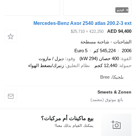
فيديو
Mercedes-Benz Axor 2540 atlas 200.2-3 ext
AED 94,400
≈ $25,710
€22,250
الشاحنات - شاحنة مسطحة
2006
545,224 كم
Euro 5
القوة
400 حصان (294 kW)
وقود
ديزل / مازوت
حمولة
12,440 كجم
نظام التعليق
زنبرك/بضغط الهواء
بلجيكا، Bree
Smeets & Zonen
بيع ماكينات أم مركبات؟
يمكنك القيام بذلك معنا!