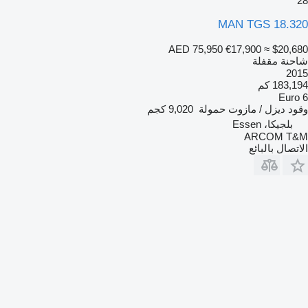
28
MAN TGS 18.320
AED 75,950
€17,900
≈ $20,680
شاحنة مقفلة
2015
183,194 كم
Euro 6
وقود
ديزل / مازوت
حمولة
9,020 كجم
بلجيكا، Essen
ARCOM T&M
الاتصال بالبائع