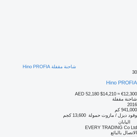
شاحنة مقفلة Hino PROFIA
30
Hino PROFIA
AED 52,180
$14,210
≈ €12,300
شاحنة مقفلة
2016
941,000 كم
وقود
ديزل / مازوت
حمولة
13,600 كجم
اليابان
EVERY TRADING Co Ltd
الاتصال بالبائع