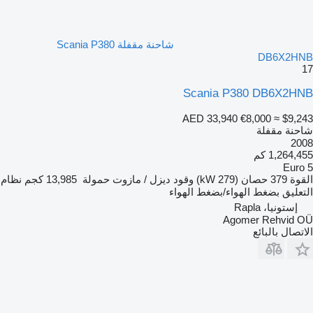
شاحنة مقفلة Scania P380
DB6X2HNB
17
Scania P380 DB6X2HNB
AED 33,940
€8,000
≈ $9,243
شاحنة مقفلة
2008
1,264,455 كم
Euro 5
القوة
379 حصان (279 kW)
وقود
ديزل / مازوت
حمولة
13,985 كجم
نظام
التعليق
بضغط الهواء/بضغط الهواء
إستونيا، Rapla
Agomer Rehvid OÜ
الاتصال بالبائع