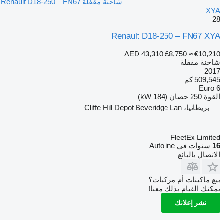
شاحنة مقفلة Renault D18-250 – FN67
XYA
28
Renault D18-250 – FN67 XYA
AED 43,310
£8,750
≈ €10,210
شاحنة مقفلة
2017
509,545 كم
Euro 6
القوة
250 حصان (184 kW)
بريطانيا، Cliffe Hill Depot Beveridge Lan
FleetEx Limited
16
سنوات في Autoline
الاتصال بالبائع
بيع ماكينات أم مركبات؟
يمكنك القيام بذلك معنا!
نشر إعلانك