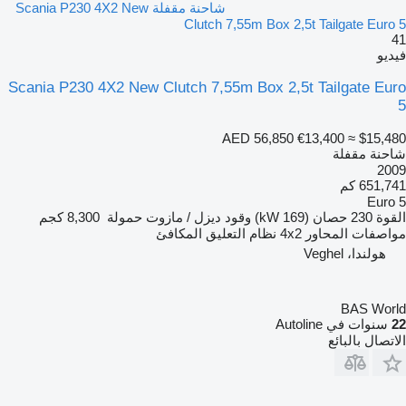
شاحنة مقفلة Scania P230 4X2 New
Clutch 7,55m Box 2,5t Tailgate Euro 5
41
فيديو
Scania P230 4X2 New Clutch 7,55m Box 2,5t Tailgate Euro
5
AED 56,850
€13,400
≈ $15,480
شاحنة مقفلة
2009
651,741 كم
Euro 5
القوة
230 حصان (169 kW)
وقود
ديزل / مازوت
حمولة
8,300 كجم
مواصفات المحاور
4x2
نظام التعليق
المكافئ
هولندا، Veghel
BAS World
22
سنوات في Autoline
الاتصال بالبائع