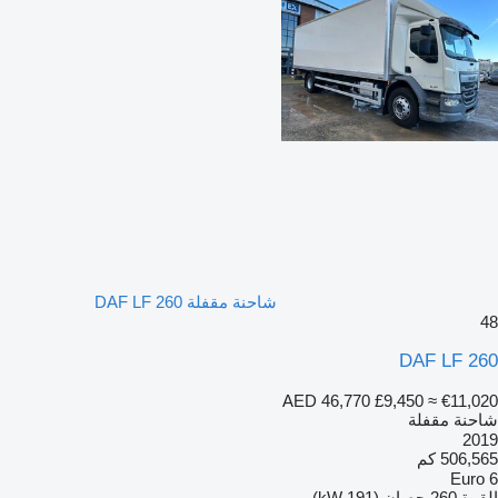
شاحنة مقفلة DAF LF 260
48
DAF LF 260
AED 46,770
£9,450
≈ €11,020
شاحنة مقفلة
2019
506,565 كم
Euro 6
القوة
260 حصان (191 kW)