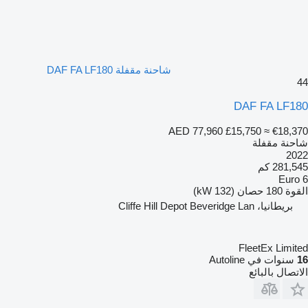
شاحنة مقفلة DAF FA LF180
44
DAF FA LF180
AED 77,960
£15,750
≈ €18,370
شاحنة مقفلة
2022
281,545 كم
Euro 6
القوة
180 حصان (132 kW)
بريطانيا، Cliffe Hill Depot Beveridge Lan
FleetEx Limited
16
سنوات في Autoline
الاتصال بالبائع