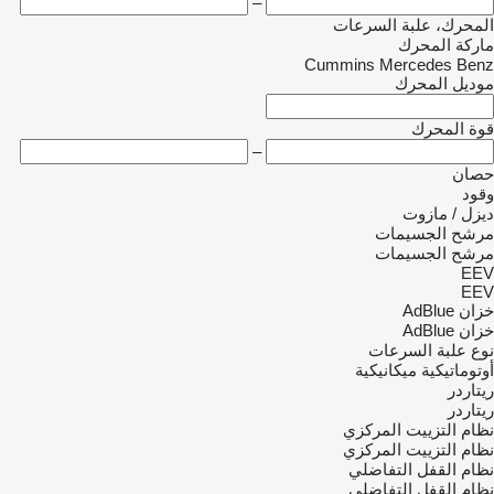
–
المحرك، علبة السرعات
ماركة المحرك
Cummins
Mercedes Benz
موديل المحرك
قوة المحرك
–
حصان
وقود
ديزل / مازوت
مرشح الجسيمات
مرشح الجسيمات
EEV
EEV
خزان AdBlue
خزان AdBlue
نوع علبة السرعات
أوتوماتيكية
ميكانيكية
ريتاردر
ريتاردر
نظام التزييت المركزي
نظام التزييت المركزي
نظام القفل التفاضلي
نظام القفل التفاضلي