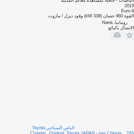
الباصات - حافلة لمشاهدة معالم المدينة
2019
Euro 6
القوة
460 حصان (338 kW)
وقود
ديزل / مازوت
رومانيا، Nana
الاتصال بالبائع
الباص السياحي Toyota
Coaster...Original .Toyota.JAPAN - pas Chinois ...T65