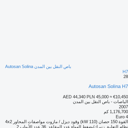
باص النقل بين المدن Autosan Solina
H7
28
Autosan Solina H7
AED 44,340
PLN 45,000
≈ €10,450
الباصات - باص النقل بين المدن
2007
1,176,700 كم
Euro 4
القوة
150 حصان (110 kW)
وقود
ديزل / مازوت
مواصفات المحاور
4x2
نظام التعليق
زنبرك/بضغط الهواء
عدد المقاعد
36
عدد الأبواب
2