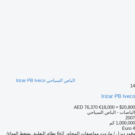
الباص السياحي Irizar PB Iveco
14
Irizar PB Iveco
AED 76,370
€18,000
≈ $20,800
الباصات - الباص السياحي
2007
1,000,000 كم
Euro 4
وقود
ديزل / مازوت
مواصفات المحاور
6x2
نظام التعليق
بضغط الهواء/