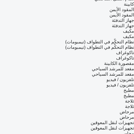
كابينة
المقود الأيمن
المقود الأيمن
جهاز التدفئة
جهاز التدفئة
مكيف
مكيف
نظام التحكّم في التطواف (تيمبومات)
نظام التحكّم في التطواف (تيمبومات)
تاكوغراف
تاكوغراف
مقصورة الكابينة
مقعد للمرشد السياحي
مقعد للمرشد السياحي
تلفزيون / فيديو
تلفزيون / فيديو
مطبخ
مطبخ
ثلاجة
ثلاجة
مرحاض
مرحاض
تجهيزات لنقل المعوقين
تجهيزات لنقل المعوقين
محاور