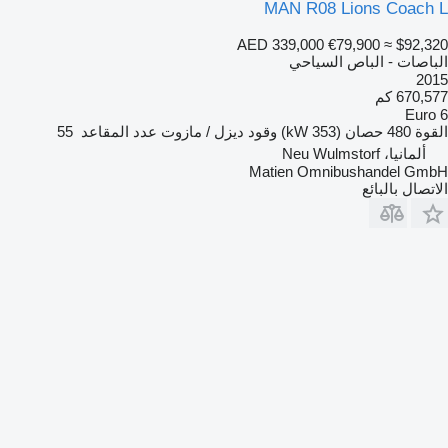
MAN R08 Lions Coach L
AED 339,000
€79,900
≈ $92,320
الباصات - الباص السياحي
2015
670,577 كم
Euro 6
القوة
480 حصان (353 kW)
وقود
ديزل / مازوت
عدد المقاعد
55
ألمانيا، Neu Wulmstorf
Matien Omnibushandel GmbH
الاتصال بالبائع