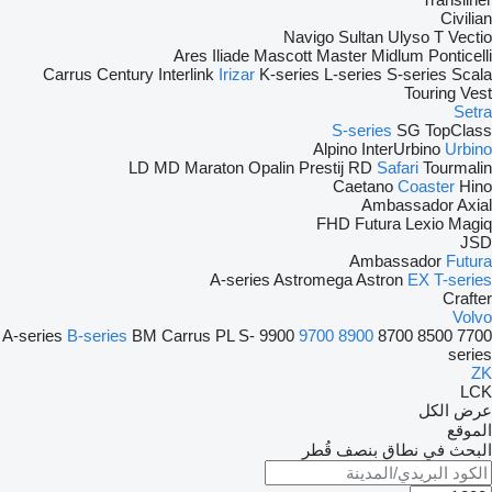
Civilian
Navigo
Sultan
Ulyso T
Vectio
Ares
Iliade
Mascott
Master
Midlum
Ponticelli
Carrus
Century
Interlink
Irizar
K-series
L-series
S-series
Scala
Touring
Vest
Setra
S-series
SG
TopClass
Alpino
InterUrbino
Urbino
LD
MD
Maraton
Opalin
Prestij
RD
Safari
Tourmalin
Caetano
Coaster
Hino
Ambassador
Axial
FHD
Futura
Lexio
Magiq
JSD
Ambassador
Futura
A-series
Astromega
Astron
EX
T-series
Crafter
Volvo
A-series
B-series
BM
Carrus
PL
S-
9900
9700
8900
8700
8500
7700
series
ZK
LCK
عرض الكل
الموقع
البحث في نطاق بنصف قُطر