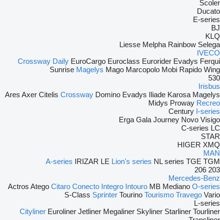
Scoler
Ducato
E-series
BJ
KLQ
Liesse
Melpha
Rainbow
Selega
IVECO
Crossway
Daily
EuroCargo
Euroclass
Eurorider
Evadys
Ferqui
Sunrise
Magelys
Mago
Marcopolo
Mobi
Rapido
Wing
530
Irisbus
Ares
Axer
Citelis
Crossway
Domino
Evadys
Iliade
Karosa
Magelys
Midys
Proway
Recreo
Century
I-series
Erga
Gala
Journey
Novo
Visigo
C-series
LC
STAR
HIGER
XMQ
MAN
A-series
IRIZAR
LE
Lion's series
NL series
TGE
TGM
206
203
Mercedes-Benz
Actros
Atego
Citaro
Conecto
Integro
Intouro
MB
Mediano
O-series
S-Class
Sprinter
Tourino
Tourismo
Travego
Vario
L-series
Cityliner
Euroliner
Jetliner
Megaliner
Skyliner
Starliner
Tourliner
Transliner