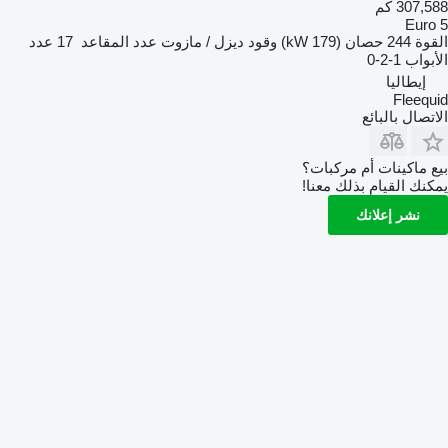
307,588 كم
Euro 5
القوة
244 حصان (179 kW)
وقود
ديزل / مازوت
عدد المقاعد
17
عدد
الأبواب
1-2-0
إيطاليا
Fleequid
الاتصال بالبائع
بيع ماكينات أم مركبات؟
يمكنك القيام بذلك معنا!
نشر إعلانك