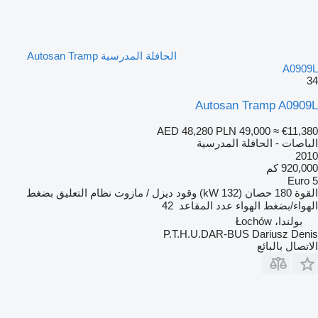
الحافلة المدرسية Autosan Tramp
A0909L
34
Autosan Tramp A0909L
AED 48,280
PLN 49,000
≈ €11,380
الباصات - الحافلة المدرسية
2010
920,000 كم
Euro 5
القوة
180 حصان (132 kW)
وقود
ديزل / مازوت
نظام التعليق
بضغط
الهواء/بضغط الهواء
عدد المقاعد
42
بولندا، Łochów
P.T.H.U.DAR-BUS Dariusz Denis
الاتصال بالبائع