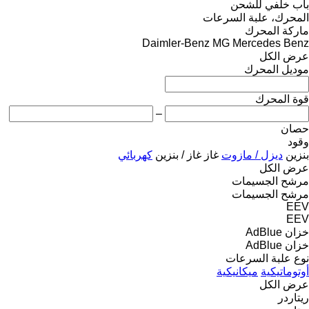
باب خلفي للشحن
المحرك، علبة السرعات
ماركة المحرك
Daimler-Benz
MG
Mercedes Benz
عرض الكل
موديل المحرك
قوة المحرك
–
حصان
وقود
بنزين
ديزل / مازوت
غاز
غاز / بنزين
كهربائي
عرض الكل
مرشح الجسيمات
مرشح الجسيمات
EEV
EEV
خزان AdBlue
خزان AdBlue
نوع علبة السرعات
أوتوماتيكية
ميكانيكية
عرض الكل
ريتاردر