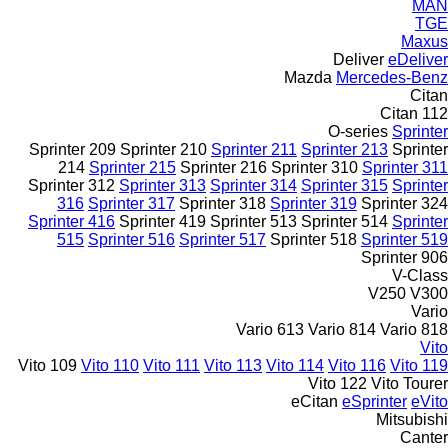
MAN
TGE
Maxus
Deliver
eDeliver
Mazda
Mercedes-Benz
Citan
Citan 112
O-series
Sprinter
Sprinter 209
Sprinter 210
Sprinter 211
Sprinter 213
Sprinter
214
Sprinter 215
Sprinter 216
Sprinter 310
Sprinter 311
Sprinter 312
Sprinter 313
Sprinter 314
Sprinter 315
Sprinter
316
Sprinter 317
Sprinter 318
Sprinter 319
Sprinter 324
Sprinter 416
Sprinter 419
Sprinter 513
Sprinter 514
Sprinter
515
Sprinter 516
Sprinter 517
Sprinter 518
Sprinter 519
Sprinter 906
V-Class
V250
V300
Vario
Vario 613
Vario 814
Vario 818
Vito
Vito 109
Vito 110
Vito 111
Vito 113
Vito 114
Vito 116
Vito 119
Vito 122
Vito Tourer
eCitan
eSprinter
eVito
Mitsubishi
Canter