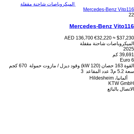
الميكروباصات شاحنة مقفلة
Mercedes-Benz Vito116
22
Mercedes-Benz Vito116
AED 136,700
€32,220
≈ $37,230
الميكروباصات شاحنة مقفلة
2025
39,691 كم
Euro 6
القوة
163 حصان (120 kW)
وقود
ديزل / مازوت
حمولة
670 كجم
سعة
5.2 م3
عدد المقاعد
3
ألمانيا، Hildesheim
KTW GmbH
الاتصال بالبائع