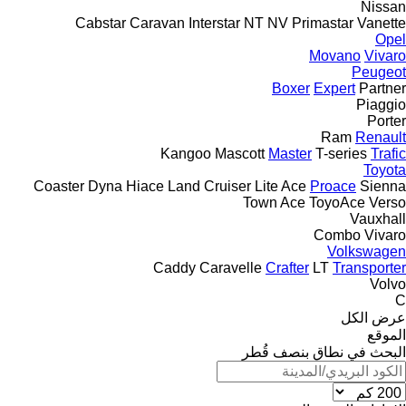
Nissan
Cabstar
Caravan
Interstar
NT
NV
Primastar
Vanette
Opel
Movano
Vivaro
Peugeot
Boxer
Expert
Partner
Piaggio
Porter
Ram
Renault
Kangoo
Mascott
Master
T-series
Trafic
Toyota
Coaster
Dyna
Hiace
Land Cruiser
Lite Ace
Proace
Sienna
Town Ace
ToyoAce
Verso
Vauxhall
Combo
Vivaro
Volkswagen
Caddy
Caravelle
Crafter
LT
Transporter
Volvo
C
عرض الكل
الموقع
البحث في نطاق بنصف قُطر