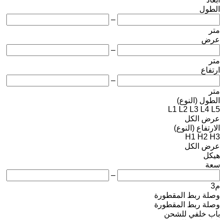
الطول
–
متر
عرض
–
متر
ارتفاع
–
متر
الطول (النوع)
L1
L2
L3
L4
L5
عرض الكل
الارتفاع (النوع)
H1
H2
H3
عرض الكل
هيكل
سعة
–
م3
وصلة ربط المقطورة
وصلة ربط المقطورة
باب خلفي للشحن