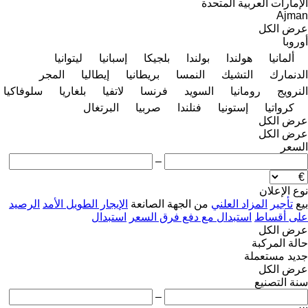
الإمارات العربية المتحدة
Ajman
عرض الكل
أوروبا
ألمانيا
هولندا
بولندا
بلجيكا
إسبانيا
ليتوانيا
الدنمارك
التشيك
النمسا
بريطانيا
إيطاليا
المجر
النرويج
رومانيا
السويد
فرنسا
لاتفيا
بلغاريا
سلوفاكيا
كرواتيا
إستونيا
فنلندا
صربيا
البرتغال
عرض الكل
عرض الكل
السعر
–
نوع الإعلان
بيع
تأجير
المزاد العلني
من الجهة الصانعة
الإيجار الطويل الأمد
الرصيد
على أقساط
استبدال مع دفع فرق السعر
استبدال
عرض الكل
حالة المركبة
جديد
مستعملة
عرض الكل
سنة التصنيع
–