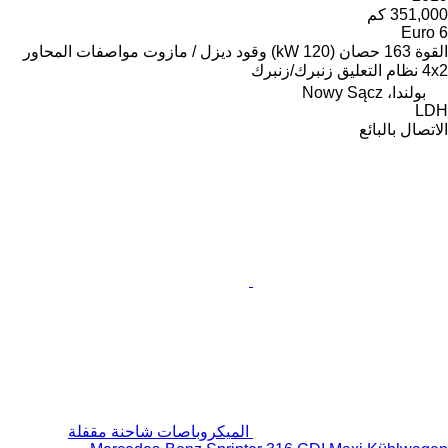
351,000 كم
Euro 6
القوة
163 حصان (120 kW)
وقود
ديزل / مازوت
مواصفات المحاور
4x2
نظام التعليق
زنبرك/زنبرك
بولندا، Nowy Sącz
LDH
الاتصال بالبائع
الميكروباصات شاحنة مقفلة