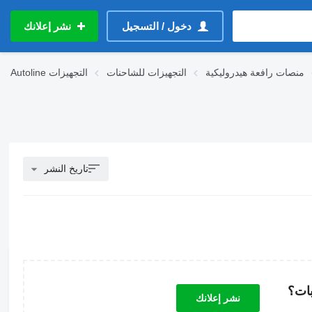
دخول / التسجيل
نشر إعلانك
منصات رافعة هيدروليكية
التجهيزات للشاحنات
التجهيزات
Autoline
تاريخ النشر
بات؟
نشر إعلانك