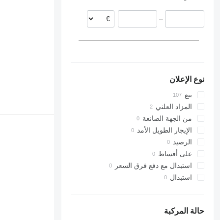
إستونيا
PK 32080
–
ليتوانيا
PK 36002
إسبانيا
PK 65002
بلجيكا
عرض الكل
نوع الإعلان
بيع
المزاد العلني
من الجهة الصانعة
الإيجار الطويل الأمد
الرصيد
على أقساط
استبدال مع دفع فرق السعر
استبدال
حالة المركبة