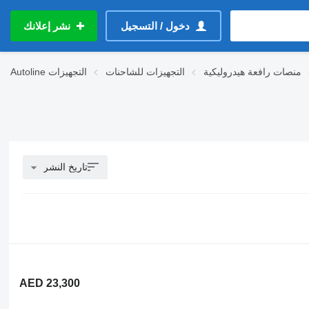
دخول / التسجيل
نشر إعلانك
منصات رافعة هيدروليكية
التجهيزات للشاحنات
التجهيزات
Autoline
تاريخ النشر
AED 23,300