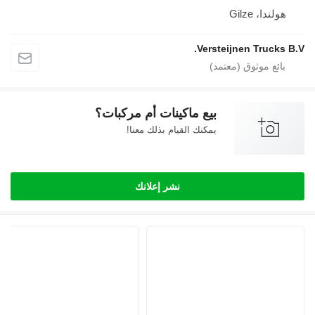
هولندا، Gilze
Versteijnen Trucks B.V.
بيع ماكينات أم مركبات؟
يمكنك القيام بذلك معنا!
نشر إعلانك