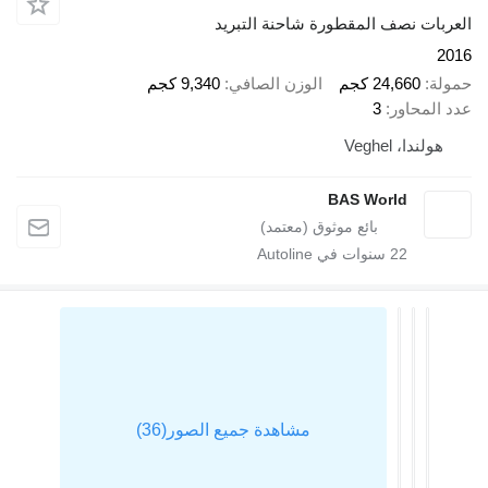
ربات نصف المقطورة شاحنة التبريد
2
لة
24,660 كجم
الوزن الصافي
9,340 كجم
 المحاور
3
هولندا، Veghel
BAS World
22
سنوات في Autoline