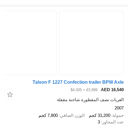
Talson F 1227 Confection trailer BPW A
AED 16,
≈ $4,505
€3,899
ربات نصف المقطورة شاحنة مقفلة
2
لة
31,200 كجم
الوزن الصافي
7,800 كجم
 المحاور
3