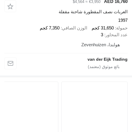
AED 16,
≈ $4,564
€3,950
ربات نصف المقطورة شاحنة مقفلة
1
لة
31,650 كجم
الوزن الصافي
7,350 كجم
 المحاور
3
هولندا، Zevenhuizen
van der Eijk Trad