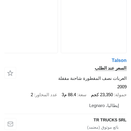
Tal
عر عند الطلب
ربات نصف المقطورة شاحنة مقفلة
2
لة
23,350 كجم
سعة
88.4 م3
عدد المحاور
2
إيطاليا، Legnaro
TR TRUCKS 