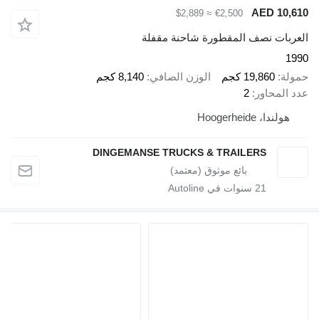
AED 10,
≈ $2,889
€2,500
ربات نصف المقطورة شاحنة مقفلة
1
لة
19,860 كجم
الوزن الصافي
8,140 كجم
 المحاور
2
هولندا، Hoogerheide
DINGEMANSE TRUCKS & TRAILERS
21
سنوات في Autoline