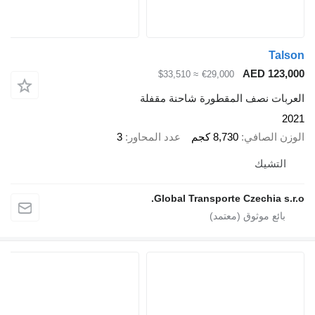
Tal
AED 123,
≈ $33,510
€29,000
ربات نصف المقطورة شاحنة مقفلة
2
زن الصافي
8,730 كجم
عدد المحاور
3
التشيك
Global Transporte Czechia s.r