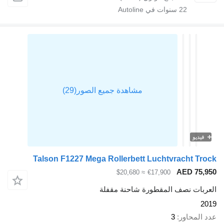
22
سنوات في Autoline
فيديو
Talson F1227 Mega Rollerbett Luchtvracht Tr
AED 75,
≈ $20,680
€17,900
ربات نصف المقطورة شاحنة مقفلة
2
 المحاور
3