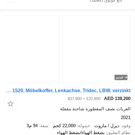
فيديو
Talson F 1520, Möbelkoffer, Lenkachse, Tridec, LBW, verzinkt
AED 139,
≈ $37,900
€32,800
ربات نصف المقطورة شاحنة مقفلة
2
د
ديزل / مازوت
حمولة
22,000 كجم
سعة
94 م3
 التعليق
بضغط الهواء/بضغط الهواء