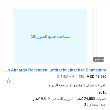
فيديو
Talson F1227 3 axles Aircargo Rollenbett Luftfracht Liftachse Blumenbre
AED 49,
≈ $13,580
€11,750
ربات نصف المقطورة شاحنة التبريد
2
لة
24,660 كجم
الوزن الصافي
9,340 كجم
 المحاور
3