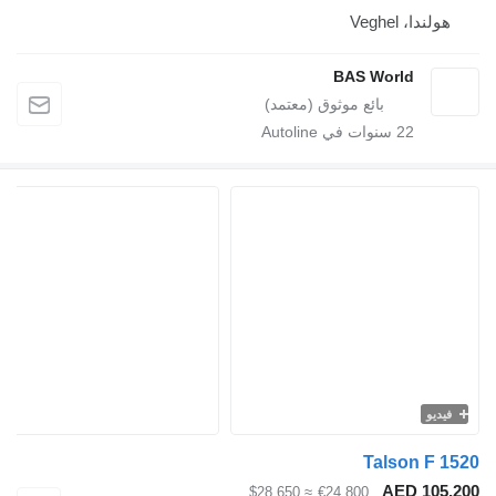
هولندا، Veghel
BAS World
22
سنوات في Autoline
فيديو
Talson F 1
AED 105,
≈ $28,650
€24,800