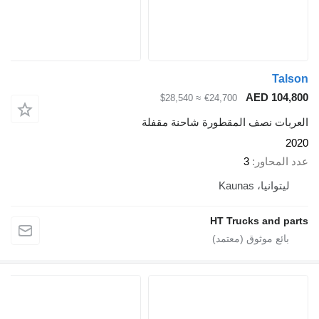
Tal
AED 104,
≈ $28,540
€24,700
ربات نصف المقطورة شاحنة مقفلة
2
 المحاور
3
ليتوانيا، Kaunas
HT Trucks and pa