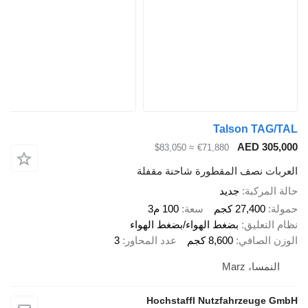
Talson TAG/
AED 305,
≈ $83,050
€71,880
ربات نصف المقطورة شاحنة مقفلة
 المركبة
جديد
لة
27,400 كجم
سعة
100 م3
 التعليق
بضغط الهواء/بضغط الهواء
زن الصافي
8,600 كجم
عدد المحاور
3
النمسا، Marz
Hochstaffl Nutzfahrzeuge G