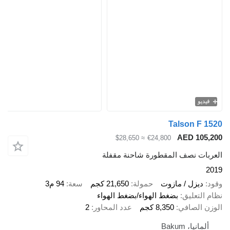
فيديو
Talson F 1
AED 105,
≈ $28,650
€24,800
ربات نصف المقطورة شاحنة مقفلة
2
د
ديزل / مازوت
حمولة
21,650 كجم
سعة
94 م3
 التعليق
بضغط الهواء/بضغط الهواء
زن الصافي
8,350 كجم
عدد المحاور
2
ألمانيا، Bakum