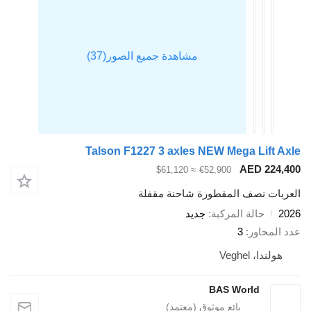
Talson F1227 3 axles NEW Mega Lift A
AED 224,
≈ $61,120
€52,900
ربات نصف المقطورة شاحنة مقفلة
2
حالة المركبة
جديد
 المحاور
3
هولندا، Veghel
BAS World