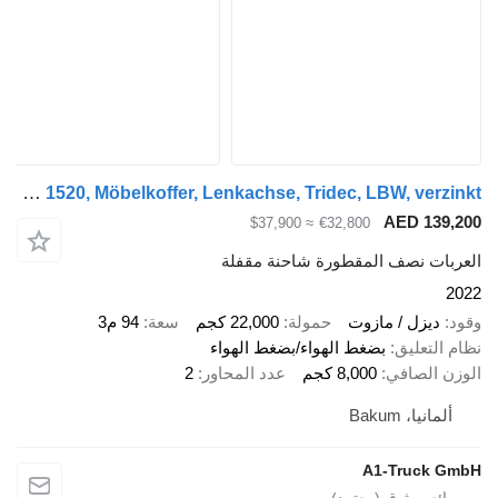
Talson F 1520, Möbelkoffer, Lenkachse, Tridec, LBW, verzinkt
AED 139,
≈ $37,900
€32,800
ربات نصف المقطورة شاحنة مقفلة
2
د
ديزل / مازوت
حمولة
22,000 كجم
سعة
94 م3
 التعليق
بضغط الهواء/بضغط الهواء
زن الصافي
8,000 كجم
عدد المحاور
2
ألمانيا، Bakum
A1-Truck G