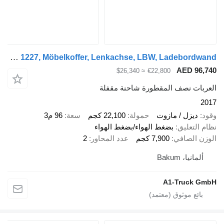
Talson F 1227, Möbelkoffer, Lenkachse, LBW, Ladebordwand
AED 96,
≈ $26,340
€22,800
ربات نصف المقطورة شاحنة مقفلة
2
د
ديزل / مازوت
حمولة
22,100 كجم
سعة
96 م3
 التعليق
بضغط الهواء/بضغط الهواء
زن الصافي
7,900 كجم
عدد المحاور
2
ألمانيا، Bakum
A1-Truck G