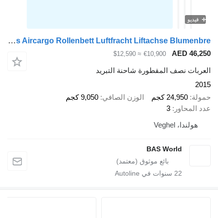
فيديو
Talson F1227 3 axles Aircargo Rollenbett Luftfracht Liftachse Blumenbre
AED 46,
≈ $12,590
€10,900
ربات نصف المقطورة شاحنة التبريد
2
لة
24,950 كجم
الوزن الصافي
9,050 كجم
 المحاور
3
هولندا، Veghel
BAS World
22
سنوات في Autoline