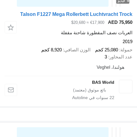
فيديو
Talson F1227 Mega Rollerbett Luchtvracht Tr
AED 75,
≈ $20,680
€17,900
ربات نصف المقطورة شاحنة مقفلة
2
لة
25,080 كجم
الوزن الصافي
8,920 كجم
 المحاور
3
هولندا، Veghel
BAS World
22
سنوات في Autoline