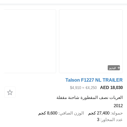
فيديو
Talson F1227 NL TRAI
AED 18,
≈ $4,910
€4,250
ربات نصف المقطورة شاحنة مقفلة
2
لة
27,400 كجم
الوزن الصافي
8,600 كجم
 المحاور
3