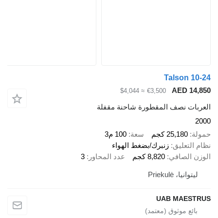
Talson 10
AED 14,
≈ $4,044
€3,500
ربات نصف المقطورة شاحنة مقفلة
2
لة
25,180 كجم
سعة
100 م3
 التعليق
زنبرك/بضغط الهواء
زن الصافي
8,820 كجم
عدد المحاور
3
ليتوانيا، Priekulė
UAB MAEST