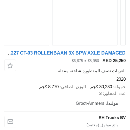
Talson F1227 CT-03 ROLLENBAAN 3X BPW AXLE DAMAGED
AED 25,
≈ $6,875
€5,950
ربات نصف المقطورة شاحنة مقفلة
2
لة
30,230 كجم
الوزن الصافي
8,770 كجم
 المحاور
3
هولندا، Groot-Ammers
RH Trucks