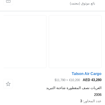
Talson Air Ca
AED 43,
≈ $11,790
€10,200
ربات نصف المقطورة شاحنة التبريد
2
 المحاور
3