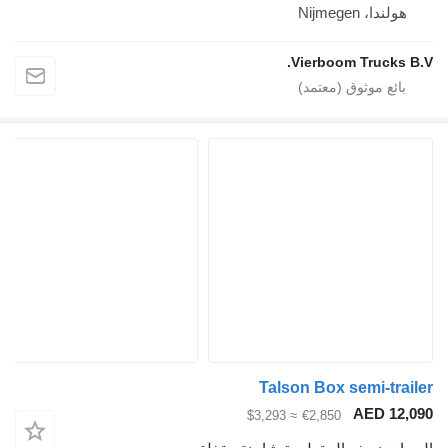
هولندا، Nijmegen
Vierboom Trucks B
Talson Box semi-trai
AED 12,
≈ $3,293
€2,850