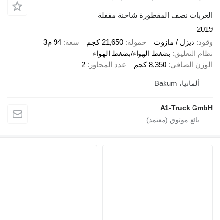
ربات نصف المقطورة شاحنة مقفلة
2
د
ديزل / مازوت
حمولة
21,650 كجم
سعة
94 م3
 التعليق
بضغط الهواء/بضغط الهواء
زن الصافي
8,350 كجم
عدد المحاور
2
ألمانيا، Bakum
A1-Truck G