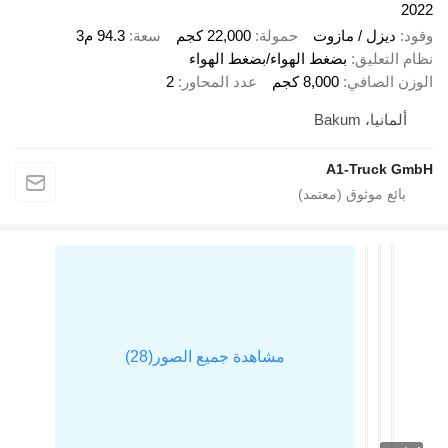
2
د
ديزل / مازوت
حمولة
22,000 كجم
سعة
94.3 م3
 التعليق
بضغط الهواء/بضغط الهواء
زن الصافي
8,000 كجم
عدد المحاور
2
ألمانيا، Bakum
A1-Truck G