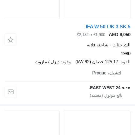
IFA W 50 L/K 3
AED 
≈ $2,182
€1,900
ات - شاحنة قلابة
125.17 حصان (92 kW)
وقود
ديزل / مازوت
شيك، Prague
EAST WEST 24 s