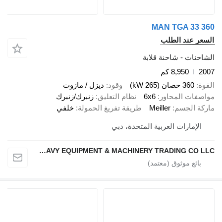
MAN TGA 33
 عند الطلب
ات - شاحنة قلابة
8,950 كم
360 حصان (265 kW)
وقود
ديزل / مازوت
ات المحاور
6x6
نظام التعليق
زنبرك/زنبرك
 الجسم
Meiller
طريقة تفريغ الحمولة
خلفي
إمارات العربية المتحدة، دبي
NAJI HANOUN USED HEAVY EQUIPMENT & MACHINERY TRADING CO LLC