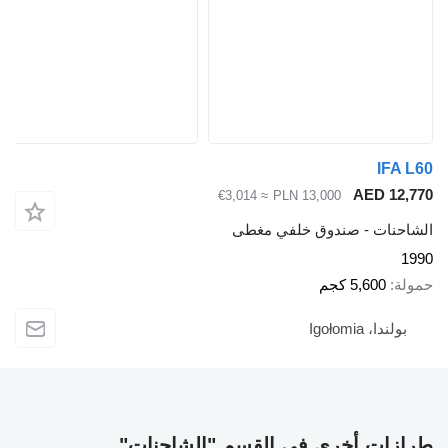
IF
AED 1
≈ €3,014
PLN 13,000
نات - صندوق خلفي مغطى
5,600 كجم
دا، Igołomia
ات أخرى في القسم "الشاحنات"