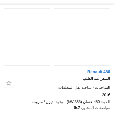
Renaul
 عند الطلب
نات - شاحنة نقل المخلفات
480 حصان (353 kW)
وقود
ديزل / مازوت
ات المحاور
6x2