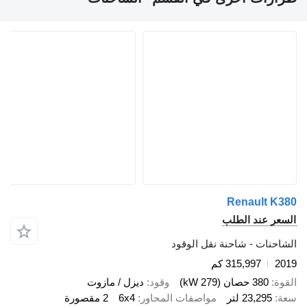
Renault
 عند الطلب
ات - شاحنة نقل الوقود
315,997 كم
380 حصان (279 kW)
وقود
ديزل / مازوت
23,295 لتر
مواصفات المحاور
6x4
2 مقصورة