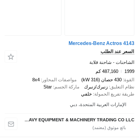
Mercedes-Benz Actros
 عند الطلب
ات - شاحنة قلابة
487,160 كم
430 حصان (316 kW)
مواصفات المحاور
8x4
لتعليق
زنبرك/زنبرك
ماركة الجسم
Star
تفريغ الحمولة
خلفي
إمارات العربية المتحدة، دبي
NAJI HANOUN USED HEAVY EQUIPMENT & MACHINERY TRADING CO LLC