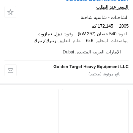
 عند الطلب
نات - شاسيه شاحنة
172,145 كم
540 حصان (397 kW)
وقود
ديزل / مازوت
ات المحاور
6x6
نظام التعليق
زنبرك/زنبرك
إمارات العربية المتحدة، Dubai
Golden Target Heavy Equipmen