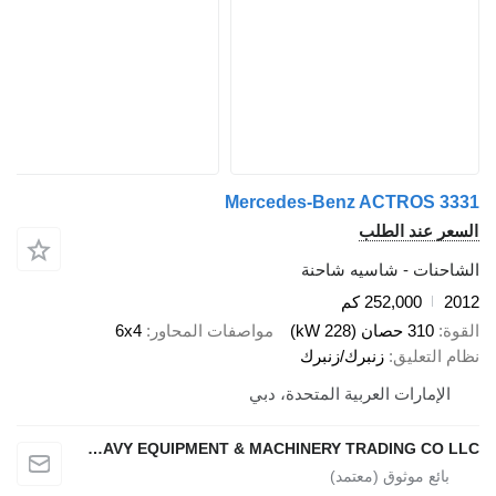
Mercedes-Benz ACTROS 
 عند الطلب
نات - شاسيه شاحنة
252,000 كم
310 حصان (228 kW)
مواصفات المحاور
6x4
لتعليق
زنبرك/زنبرك
إمارات العربية المتحدة، دبي
NAJI HANOUN USED HEAVY EQUIPMENT & MACHINERY TRADING CO LLC