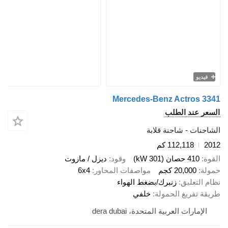
يو
Mercedes-Benz Actros
 عند الطلب
ات - شاحنة قلابة
112,118 كم
410 حصان (301 kW)
وقود
ديزل / مازوت
20,000 كجم
مواصفات المحاور
6x4
لتعليق
زنبرك/بضغط الهواء
تفريغ الحمولة
خلفي
مارات العربية المتحدة، dera dubai