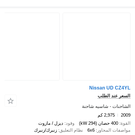
Nissan UD C
 عند الطلب
نات - شاسيه شاحنة
2,975 كم
400 حصان (294 kW)
وقود
ديزل / مازوت
ات المحاور
6x6
نظام التعليق
زنبرك/زنبرك