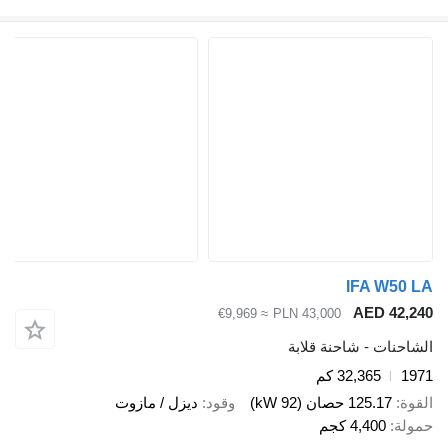
IFA W
AED 4
≈ €9,969
PLN 43,000
ات - شاحنة قلابة
32,365 كم
125.17 حصان (92 kW)
وقود
ديزل / مازوت
4,400 كجم