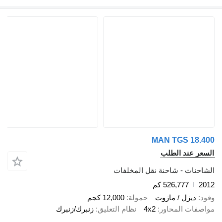
MAN TGS 18
 عند الطلب
نات - شاحنة نقل المخلفات
526,777 كم
ديزل / مازوت
حمولة
12,000 كجم
ات المحاور
4x2
نظام التعليق
زنبرك/زنبرك