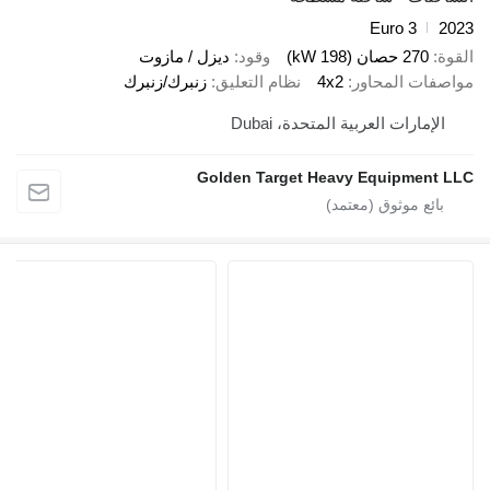
Euro 3
270 حصان (198 kW)
وقود
ديزل / مازوت
ات المحاور
4x2
نظام التعليق
زنبرك/زنبرك
إمارات العربية المتحدة، Dubai
Golden Target Heavy Equipmen