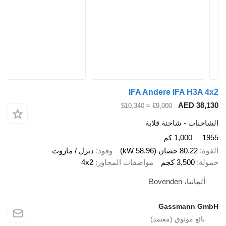
IFA Andere IFA H3
AED 3
≈ $10,340
€9,000
ات - شاحنة قلابة
1,000 كم
80.22 حصان (58.96 kW)
وقود
ديزل / مازوت
3,500 كجم
مواصفات المحاور
4x2
نيا، Bovenden
Gassmann 