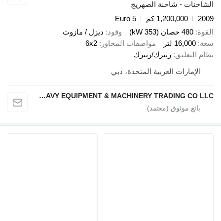
نات - شاحنة الصهريج
1,200,000 كم
Euro 5
480 حصان (353 kW)
وقود
ديزل / مازوت
16,000 لتر
مواصفات المحاور
6x2
لتعليق
زنبرك/زنبرك
إمارات العربية المتحدة، دبي
NAJI HANOUN USED HEAVY EQUIPMENT & MACHINERY TRADING CO LLC