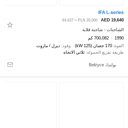
IFA L-s
AED 1
≈ €4,637
PLN 20,000
ات - شاحنة قلابة
700,082 كم
170 حصان (125 kW)
وقود
ديزل / مازوت
تفريغ الحمولة
ثلاثي الاتجاه
دا، Bełżyce