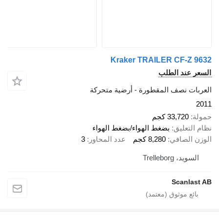
Kraker TRAILER CF-Z
عند الطلب
ت نصف المقطورة - أرضية متحركة
33,720 كجم
تعليق
بضغط الهواء/بضغط الهواء
الصافي
8,280 كجم
عدد المحاور
3
، Trelleborg
Scanl