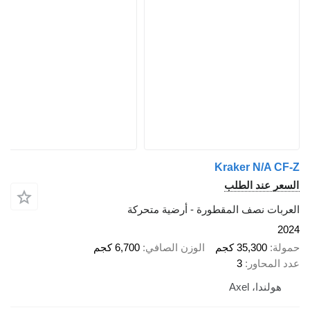
Kraker N/A
عند الطلب
ت نصف المقطورة - أرضية متحركة
35,300 كجم
الوزن الصافي
6,700 كجم
حاور
3
دا، Axel