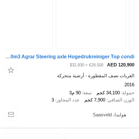
Kraker CF200 CF 200 90m3 Agrar Steering axle Hogedrukreiniger Top condi
AED 1
≈ $32,930
€28,500
ت نصف المقطورة - أرضية متحركة
34,100 كجم
سعة
90 م3
الصافي
7,900 كجم
عدد المحاور
3
، Saasveld