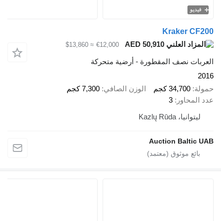
و
Kraker 
AED 50,910
≈ $13,860
€12,000
ت نصف المقطورة - أرضية متحركة
34,700 كجم
الوزن الصافي
7,300 كجم
حاور
3
يا، Kazlų Rūda
Auction Balt