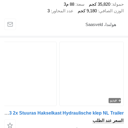
35,820 كجم
سعة
88 م3
الصافي
9,180 كجم
عدد المحاور
3
، Saasveld
و
Kraker CF-ETS 86m3 2x Stuuras Hakselkast Hydraulische klep NL Trailer
عند الطلب