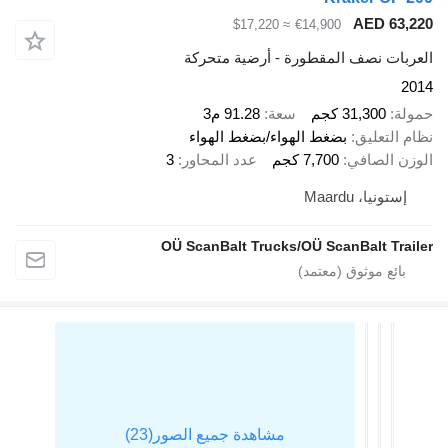
AED 
≈ $17,220
€14,900
ت نصف المقطورة - أرضية متحركة
31,300 كجم
سعة
91.28 م3
تعليق
بضغط الهواء/بضغط الهواء
الصافي
7,700 كجم
عدد المحاور
3
يا، Maardu
OÜ ScanBalt Trucks/OÜ ScanBalt T