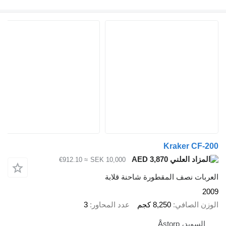
Kraker C
AED 3,870
≈ €912.10
SEK 10,000
ت نصف المقطورة شاحنة قلابة
الصافي
8,250 كجم
عدد المحاور
3
د، Åstorp