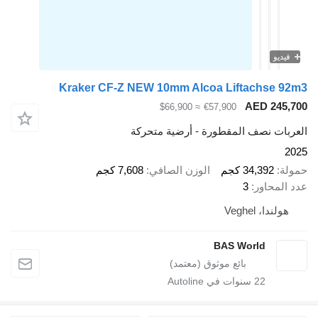
و
Kraker CF-Z NEW 10mm Alcoa Liftachse
AED 2
≈ $66,900
€57,900
ت نصف المقطورة - أرضية متحركة
34,392 كجم
الوزن الصافي
7,608 كجم
حاور
3
ا، Veghel
BAS World
22
سنوات في Autoline