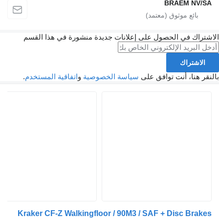
BRAEM 
 في الحصول على إعلانات جديدة منشورة في هذا القسم
راك
ا، أنت توافق على
سياسة الخصوصية
و
اتفاقية المستخدم
.
Kraker CF-Z Walkingfloor / 90M3 / SAF + Disc 