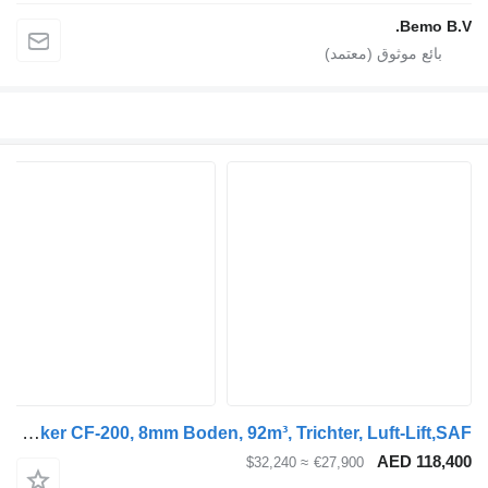
Bem
Kraker CF-200, 8mm Boden, 92m³, Trichter, Luft-Lift,SAF
AED 1
≈ $32,240
€27,900