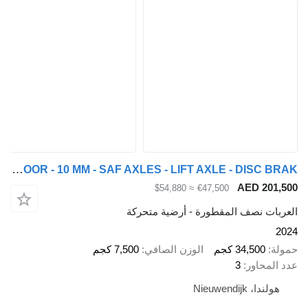
Kraker CF-Z - WALKING FLOOR - 10 MM - SAF AXLES - LIFT AXLE - DISC BRAK
AED 2
≈ $54,880
€47,500
ت نصف المقطورة - أرضية متحركة
34,500 كجم
الوزن الصافي
7,500 كجم
حاور
3
 Nieuwendijk