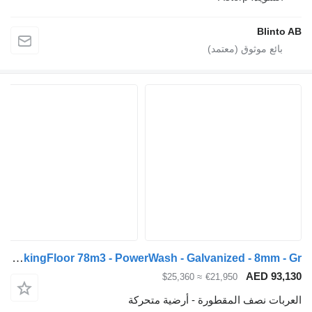
Bli
Kraker CF-Z 200ZL WalkingFloor 78m3 - PowerWash - Galvanized - 8mm - Gr
AED 
≈ $25,360
€21,950
ت نصف المقطورة - أرضية متحركة