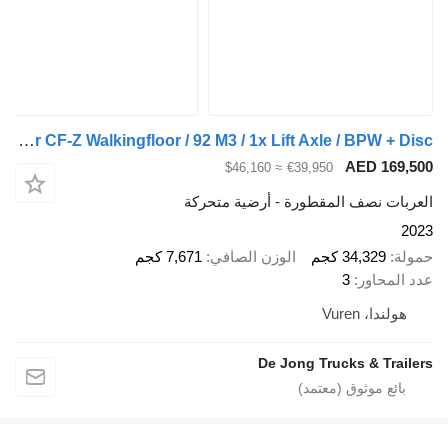
Kraker CF-Z Walkingfloor / 92 M3 / 1x Lift Axle / BPW + Disc
AED 1
≈ $46,160
€39,950
ت نصف المقطورة - أرضية متحركة
34,329 كجم
الوزن الصافي
7,671 كجم
حاور
3
ا، Vuren
De Jong Trucks & Tr