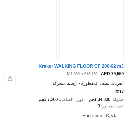
Kraker WALKING FLOOR CF 200-
AED 
≈ $21,660
€18,750
ت نصف المقطورة - أرضية متحركة
34,800 كجم
الوزن الصافي
7,200 كجم
حاور
3
، Handzame