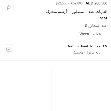
AED 2
≈ $72,560
€62,800
ت نصف المقطورة - أرضية متحركة
حاور
3
ا، Weert
Nebim Used Truck