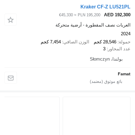
Kraker CF-Z LU
AED 1
≈ €45,330
PLN 195,200
ت نصف المقطورة - أرضية متحركة
28,546 كجم
الوزن الصافي
7,454 كجم
حاور
3
، Słomczyn