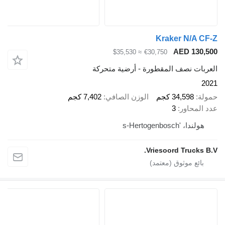
Kraker N/A
AED 1
≈ $35,530
€30,750
ت نصف المقطورة - أرضية متحركة
34,598 كجم
الوزن الصافي
7,402 كجم
حاور
3
's-Hertogenbosch
Vriesoord Truc