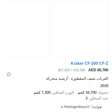
Kraker CF-200
AED 
≈ $17,910
€15,500
ت نصف المقطورة - أرضية متحركة
34,700 كجم
الوزن الصافي
7,300 كجم
حاور
3
's-Hertogenbosch