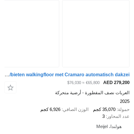
Kraker CF-Z 72m3 GMP/bieten walkingfloor met Cramaro automatisch dakzei
AED 2
≈ $76,030
€65,800
ت نصف المقطورة - أرضية متحركة
35,070 كجم
الوزن الصافي
6,926 كجم
حاور
3
ا، Meijel