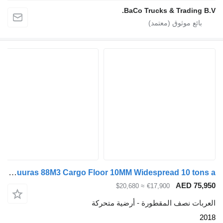
BaCo Trucks & Tradin
Kraker CF-X Liftas + Stuuras 88M3 Cargo Floor 10MM Widespread 10 tons a
AED 
≈ $20,680
€17,900
ت نصف المقطورة - أرضية متحركة