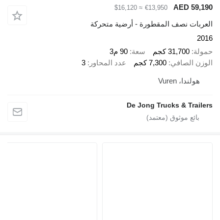
AED 
≈ $16,120
€13,950
ت نصف المقطورة - أرضية متحركة
31,700 كجم
سعة
90 م3
الصافي
7,300 كجم
عدد المحاور
3
ا، Vuren
De Jong Trucks & Tr