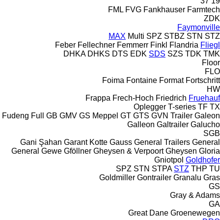
37
19
FML
FVG
Fankhauser
Farmtech
ZDK
Faymonville
MAX
Multi
SPZ
STBZ
STN
STZ
Feber
Fellechner
Femmerr
Finkl
Flandria
Fliegl
DHKA
DHKS
DTS
EDK
SDS
SZS
TDK
TMK
Floor
FLO
Foima
Fontaine
Format
Fortschritt
HW
Frappa
Frech-Hoch
Friedrich
Fruehauf
Oplegger
T-series
TF
TX
Fudeng
Full
GB
GMV
GS Meppel
GT
GTS
GVN Trailer
Galeon
Galleon
Galtrailer
Galucho
SGB
Gani Şahan
Garant Kotte
Gauss
General Trailers
General
General
Gewe
Gföllner
Gheysen & Verpoort
Gheysen
Gloria
Gniotpol
Goldhofer
SPZ
STN
STPA
STZ
THP
TU
Goldmiller
Gontrailer
Granalu
Gras
GS
Gray & Adams
GA
Great Dane
Groenewegen