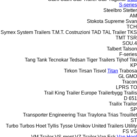
S-series
Steelbro
Stetter
AM
Stokota
Supreme
Svan
TCH
Symex
System Trailers
T.M.T. Costruzioni
TAD
TAL Trailer
TKS
TMT
TSR
4.SOU
Talbert
Talson
F-series
Tang
Tank
Tecnokar
Tedsan
Tiger Trailers
Tijhof
Tiki
KP
Tirkon
Tirsan
Tisvol
Titan
Trabosa
GL
GMO
Tracon
LPRS
TO
Trail King
Trailer Europe
Trailerbygg
Trailis
D 651
Trailix
Trailor
SP
Transporter Engineering
Trax
Traylona
Trias
Trouillet
ST
Turbo
Turbos Hoet
Tyllis
Tysse
Umikov
United Trailers
Utility
FS
VS
VM Trailer
VS-mont
VZ Trailer
Van Eck
Van Hool