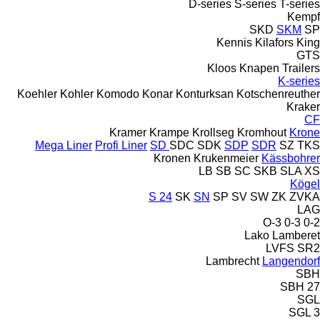
D-series
S-series
T-series
Kempf
SKD
SKM
SP
Kennis
Kilafors
King
GTS
Kloos
Knapen Trailers
K-series
Koehler
Kohler
Komodo
Konar
Konturksan
Kotschenreuther
Kraker
CF
Kramer
Krampe
Krollseg
Kromhout
Krone
Mega Liner
Profi Liner
SD
SDC
SDK
SDP
SDR
SZ
TKS
Kronen
Krukenmeier
Kässbohrer
LB
SB
SC
SKB
SLA
XS
Kögel
S 24
SK
SN
SP
SV
SW
ZK
ZVKA
LAG
O-3
0-3
0-2
Lako
Lamberet
LVFS
SR2
Lambrecht
Langendorf
SBH
SBH 27
SGL
SGL 3