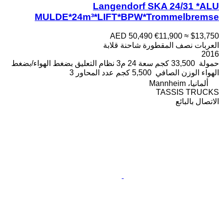
Langendorf SKA 24/31 *ALU
MULDE*24m³*LIFT*BPW*Trommelbremse
AED 50,490
€11,900
≈ $13,750
العربات نصف المقطورة شاحنة قلابة
2016
حمولة
33,500 كجم
سعة
24 م3
نظام التعليق
بضغط الهواء/بضغط
الهواء
الوزن الصافي
5,500 كجم
عدد المحاور
3
ألمانيا، Mannheim
TASSIS TRUCKS
الاتصال بالبائع