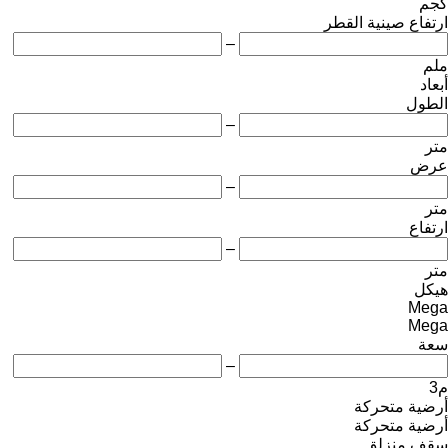
كجم
ارتفاع صينية القطر
–
ملم
أبعاد
الطول
–
متر
عرض
–
متر
ارتفاع
–
متر
هيكل
Mega
Mega
سعة
–
م3
أرضية متحركة
أرضية متحركة
سقف منزلق