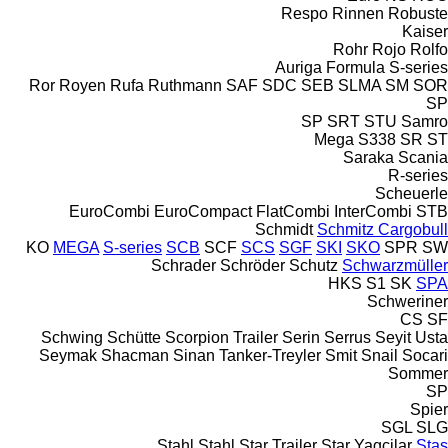
Respo
Rinnen
Robuste
Kaiser
Rohr
Rojo
Rolfo
Auriga
Formula
S-series
Ror
Royen
Rufa
Ruthmann
SAF
SDC
SEB
SLMA
SM
SOR
SP
SP
SRT
STU
Samro
Mega
S338
SR
ST
Saraka
Scania
R-series
Scheuerle
EuroCombi
EuroCompact
FlatCombi
InterCombi
STB
Schmidt
Schmitz Cargobull
KO
MEGA
S-series
SCB
SCF
SCS
SGF
SKI
SKO
SPR
SW
Schrader
Schröder
Schutz
Schwarzmüller
HKS
S1
SK
SPA
Schweriner
CS
SF
Schwing
Schütte
Scorpion Trailer
Serin
Serrus
Seyit Usta
Seymak
Shacman
Sinan Tanker-Treyler
Smit
Snail
Socari
Sommer
SP
Spier
SGL
SLG
Stahl
Stahl
Star Trailer
Star Yagcilar
Stas