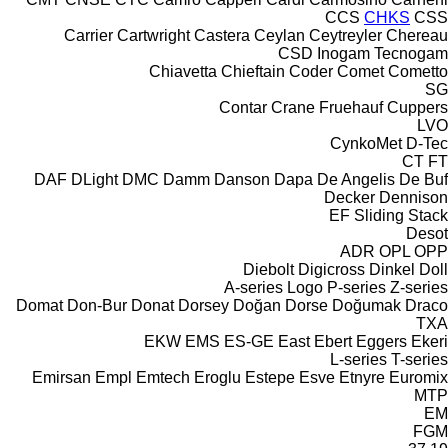
CCS
CHKS
CSS
Carrier
Cartwright
Castera
Ceylan
Ceytreyler
Chereau
CSD
Inogam
Tecnogam
Chiavetta
Chieftain
Coder
Comet
Cometto
SG
Contar
Crane Fruehauf
Cuppers
LVO
CynkoMet
D-Tec
CT
FT
DAF
DLight
DMC
Damm
Danson
Dapa
De Angelis
De Buf
Decker
Dennison
EF
Sliding
Stack
Desot
ADR
OPL
OPP
Diebolt
Digicross
Dinkel
Doll
A-series
Logo
P-series
Z-series
Domat
Don-Bur
Donat
Dorsey
Doğan Dorse
Doğumak
Draco
TXA
EKW
EMS
ES-GE
East
Ebert
Eggers
Ekeri
L-series
T-series
Emirsan
Empl
Emtech
Eroglu
Estepe
Esve
Etnyre
Euromix
MTP
EM
FGM