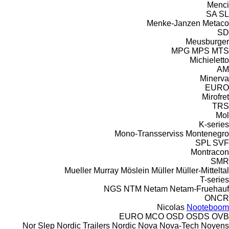
Menci
SA
SL
Menke-Janzen
Metaco
SD
Meusburger
MPG
MPS
MTS
Michieletto
AM
Minerva
EURO
Mirofret
TRS
Mol
K-series
Mono-Transserviss
Montenegro
SPL
SVF
Montracon
SMR
Mueller
Murray
Möslein
Müller
Müller-Mitteltal
T-series
NGS
NTM
Netam
Netam-Fruehauf
ONCR
Nicolas
Nooteboom
EURO
MCO
OSD
OSDS
OVB
Nor Slep
Nordic Trailers
Nordic
Nova
Nova-Tech
Noyens