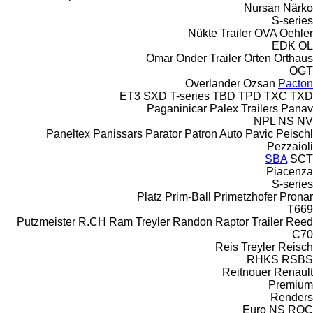
Nursan
Närko
S-series
Nükte Trailer
OVA
Oehler
EDK
OL
Omar
Onder Trailer
Orten
Orthaus
OGT
Overlander
Ozsan
Pacton
ET3
SXD
T-series
TBD
TPD
TXC
TXD
Paganinicar
Palex Trailers
Panav
NPL
NS
NV
Paneltex
Panissars
Parator
Patron Auto
Pavic
Peischl
Pezzaioli
SBA
SCT
Piacenza
S-series
Platz
Prim-Ball
Primetzhofer
Pronar
T669
Putzmeister
R.CH
Ram Treyler
Randon
Raptor Trailer
Reed
C70
Reis Treyler
Reisch
RHKS
RSBS
Reitnouer
Renault
Premium
Renders
Euro
NS
ROC