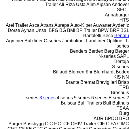
Trailer
Ali Riza Usta
Alim
Alpsan
Andover
SFCL
Annaburger
HTS
Arel Trailer
Asca
Atrans
Aurepa
Auto-Kiper
Auwärter
Aydeniz
Dorse
Ayhan Ünsal
BFG
BG
BMI
BP Trailer
BPW
BRF
BSL
Bartoletti
Beco
Benalu
Agriliner
Bulkliner
C-series
Jumboliner
Landliner
Optiliner
T-
series
Benders
Berdex
Berg
Berger
N-series
SAPL
Bertoja
S-series
Billaud
Blomenröhr
Blumhardt
Bodex
KIS
NN
Branta
Bremat
Breviglieri
Briab
TRB
Broshuis
3 series
4 series
5 series
6 series
E series
2 series
Buiscar
Bull Trailers
Bull
Bulthuis
TSAA
Burg
ADR
BPDO
BPO
Burger
Bussbygg
C.C.F.C.
CF
CHIV Trailer
CIF
CIFA
CIMC
CMT
CNSE
CTC
Camro
Capperi
Cardi
Carmosino
Carnehl