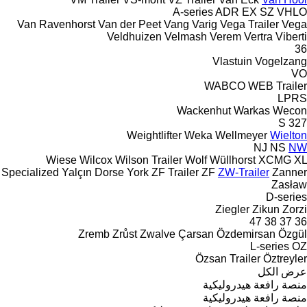
A-series
ADR
EX
SZ
VHLO
Van Ravenhorst
Van der Peet
Vang
Varig
Vega Trailer
Vega
Veldhuizen
Velmash
Verem
Vertra
Viberti
36
Vlastuin
Vogelzang
VO
WABCO
WEB Trailer
LPRS
Wackenhut
Warkas
Wecon
S 327
Weightlifter
Weka
Wellmeyer
Wielton
NJ
NS
NW
Wiese
Wilcox
Wilson Trailer
Wolf
Wüllhorst
XCMG
XL
Specialized
Yalçın Dorse
York
ZF Trailer
ZF
ZW-Trailer
Zanner
Zasław
D-series
Ziegler
Zikun
Zorzi
47
38
37
36
Zremb
Zrůst
Zwalve
Çarsan
Özdemirsan
Özgül
L-series
OZ
Özsan Trailer
Öztreyler
عرض الكل
منصة رافعة هيدروليكية
منصة رافعة هيدروليكية