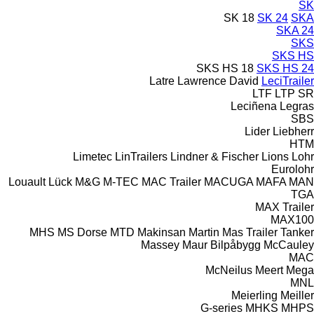
SK
SK 18
SK 24
SKA
SKA 24
SKS
SKS HS
SKS HS 18
SKS HS 24
Latre
Lawrence David
LeciTrailer
LTF
LTP
SR
Leciñena
Legras
SBS
Lider
Liebherr
HTM
Limetec
LinTrailers
Lindner & Fischer
Lions
Lohr
Eurolohr
Louault
Lück
M&G
M-TEC
MAC Trailer
MACUGA
MAFA
MAN
TGA
MAX Trailer
MAX100
MHS
MS Dorse
MTD
Makinsan
Martin
Mas Trailer Tanker
Massey
Maur Bilpåbygg
McCauley
MAC
McNeilus
Meert
Mega
MNL
Meierling
Meiller
G-series
MHKS
MHPS