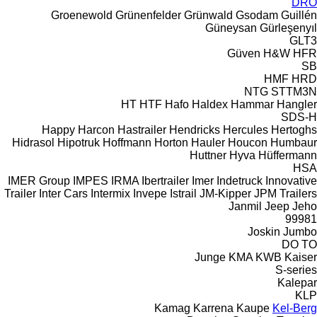
DRO
Groenewold
Grünenfelder
Grünwald
Gsodam
Guillén
Güneysan
Gürleşenyıl
GLT3
Güven
H&W
HFR
SB
HMF
HRD
NTG
STTM3N
HT
HTF
Hafo
Haldex
Hammar
Hangler
SDS-H
Happy
Harcon
Hastrailer
Hendricks
Hercules
Hertoghs
Hidrasol
Hipotruk
Hoffmann
Horton Hauler
Houcon
Humbaur
Huttner
Hyva
Hüffermann
HSA
IMER Group
IMPES
IRMA
Ibertrailer
Imer
Indetruck
Innovative
Trailer
Inter Cars
Intermix
Invepe
Istrail
JM-Kipper
JPM Trailers
Janmil
Jeep
Jeho
99981
Joskin
Jumbo
DO
TO
Junge
KMA
KWB
Kaiser
S-series
Kalepar
KLP
Kamag
Karrena
Kaupe
Kel-Berg