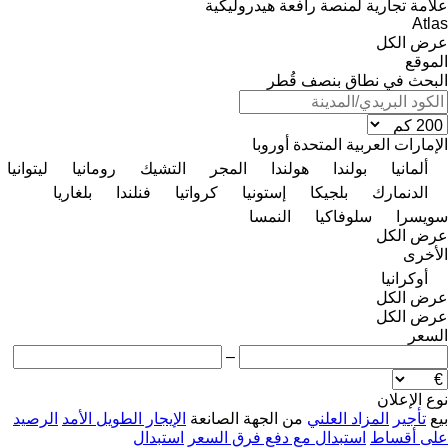
علامة تجارية لمنصة رافعة هيدروليكية
Atlas
عرض الكل
الموقع
البحث في نطاق بنصف قُطر
الإمارات العربية المتحدة
أوروبا
ألمانيا
بولندا
هولندا
المجر
التشيك
رومانيا
ليتوانيا
الدنمارك
بلجيكا
إستونيا
كرواتيا
فنلندا
بلغاريا
سويسرا
سلوفاكيا
النمسا
عرض الكل
الأخرى
أوكرانيا
عرض الكل
عرض الكل
السعر
–
نوع الإعلان
بيع
تأجير
المزاد العلني
من الجهة الصانعة
الإيجار الطويل الأمد
الرصيد
على أقساط
استبدال مع دفع فرق السعر
استبدال