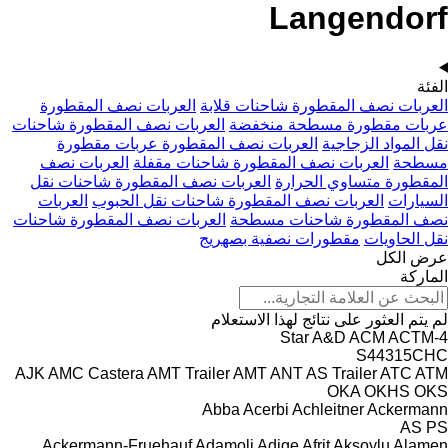
Langendorf
الفئة
العربات نصف المقطورة شاحنات قلابة
العربات نصف المقطورة
عربات مقطورة مسطحة منخفضة
العربات نصف المقطورة شاحنات
نقل المواد الزجاجية
العربات نصف المقطورة عربات مقطورة
مسطحة
العربات نصف المقطورة شاحنات مقفلة
العربات نصف
المقطورة متساوي الحرارة
العربات نصف المقطورة شاحنات نقل
السيارات
العربات نصف المقطورة شاحنات نقل الحبوب
العربات
نصف المقطورة شاحنات مسطحة
العربات نصف المقطورة شاحنات
نقل الحاويات
مقطورات نصفية بصهريج
عرض الكل
الماركة
لم يتم العثور على نتائج لهذا الاستعلام
A&D
ACM
ACTM
4-Star
S44315CHC
AJK
AMC Castera
AMT Trailer
AMT
ANT
AS Trailer
ATC
ATM
OKA
OKHS
OKS
Abba
Acerbi
Achleitner
Ackermann
AS
PS
Ackermann-Fruehauf
Adamoli
Adige
Afrit
Aksoylu
Alamen