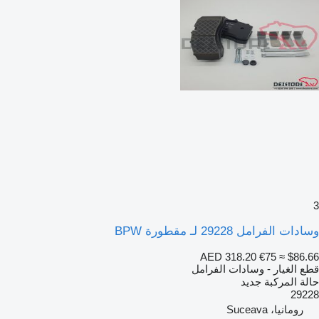
3
وسادات الفرامل 29228 لـ مقطورة BPW
AED 318.20
€75
≈ $86.66
قطع الغيار - وسادات الفرامل
حالة المركبة
جديد
29228
رومانيا، Suceava