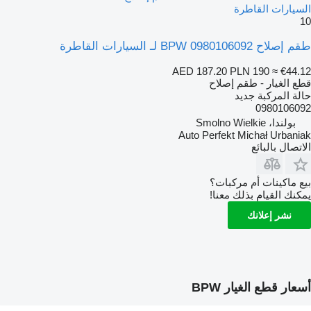
السيارات القاطرة
10
طقم إصلاح BPW 0980106092 لـ السيارات القاطرة
AED 187.20
PLN 190
≈ €44.12
قطع الغيار - طقم إصلاح
حالة المركبة
جديد
0980106092
بولندا، Smolno Wielkie
Auto Perfekt Michał Urbaniak
الاتصال بالبائع
بيع ماكينات أم مركبات؟
يمكنك القيام بذلك معنا!
نشر إعلانك
أسعار قطع الغيار BPW