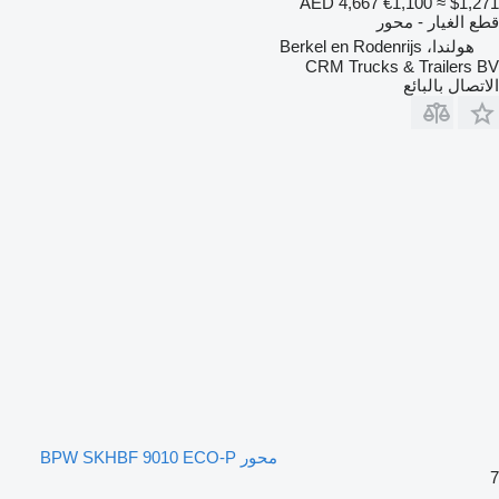
AED 4,667
€1,100
≈ $1,271
قطع الغيار - محور
هولندا، Berkel en Rodenrijs
CRM Trucks & Trailers BV
الاتصال بالبائع
محور BPW SKHBF 9010 ECO-P
7