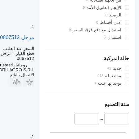
من الجهة الصانعة
Tourismo
Midliner
SD
الإيجار الطويل الأمد
Travego
Terberg
Midlum
الرصيد
Premium
Unimog
V40
على أقساط
1
Sandero
V-Class
V60
استبدال مع دفع فرق السعر
Scenic
Vario
V90
مرحل Hella Releu 0867512 لـ الشاحنات Hella 4RA 003437-09, 24V, Made in China
استبدال
T-series
Viano
VM
السعر عند الطلب
TRM
VNL
Vito
قطع الغيار - مرحل
Trafic
XC
0867512
حالة المركبة
رومانيا، Cristesti
Twingo
جديد
DRU AGRO S.R.L.
Zoe
الاتصال بالبائع
مستعملة
يوجد بها عيب
سنة التصنيع
–
1