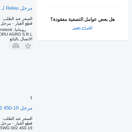
مرحل Releu لـ الشاحنات Hella 4RA 003437-09, 24V
السعر عند الطلب
هل بعض عوامل التصفية مفقودة؟
قطع الغيار - مرحل
اقتراح تغيير
رومانيا، Cristesti
DRU AGRO S.R.L.
الاتصال بالبائع
1
مرحل Releu motor ștergător parbriz Scania 24V 5WG 002 450-19 لـ الشاحنات Hella
السعر عند الطلب
قطع الغيار - مرحل
5WG 002 450-19