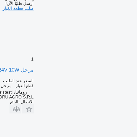
أرسل طلبًا الآن!
طلب قطعة الغيار
1
مرحل Releu Indicator Lumini Scania 24V 10W لـ الشاحنات Hella 4AZ 001 879-02
السعر عند الطلب
قطع الغيار - مرحل
رومانيا، Cristesti
DRU AGRO S.R.L.
الاتصال بالبائع