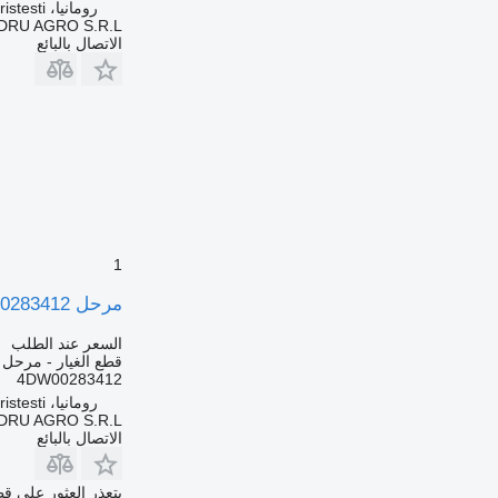
رومانيا، Cristesti
DRU AGRO S.R.L.
الاتصال بالبائع
1
مرحل Releu Lumini de Pericol Mercedes-Benz 4DW00283412 لـ الشاحنات Hella 4DW 002 834-12
السعر عند الطلب
قطع الغيار - مرحل
4DW00283412
رومانيا، Cristesti
DRU AGRO S.R.L.
الاتصال بالبائع
يتعذر العثور على قط