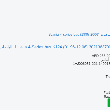
AED 253.2
 أمامي
Tr
بات؟
عنا!