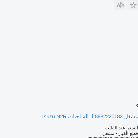
3
مشغل 8982220182 لـ الشاحنات Isuzu N2R
السعر عند الطلب
قطع الغيار - مشغل