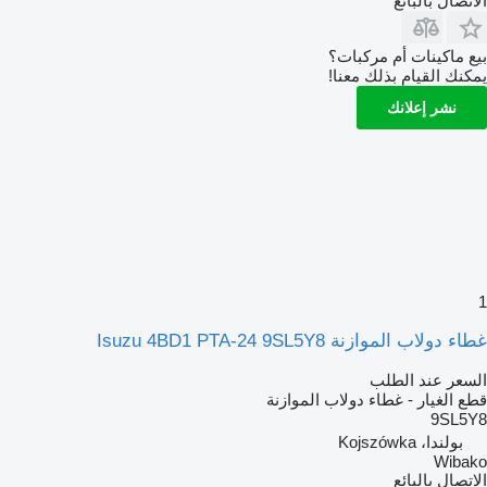
الاتصال بالبائع
بيع ماكينات أم مركبات؟
يمكنك القيام بذلك معنا!
نشر إعلانك
1
غطاء دولاب الموازنة Isuzu 4BD1 PTA-24 9SL5Y8
السعر عند الطلب
قطع الغيار - غطاء دولاب الموازنة
9SL5Y8
بولندا، Kojszówka
Wibako
الاتصال بالبائع