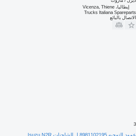
ديزل / مازوت
إيطاليا، Vicenza, Thiene
Trucks Italiana Spareparts
الاتصال بالبائع
3
عمود التوجيه 8981102195 لـ الشاحنات Isuzu N2R